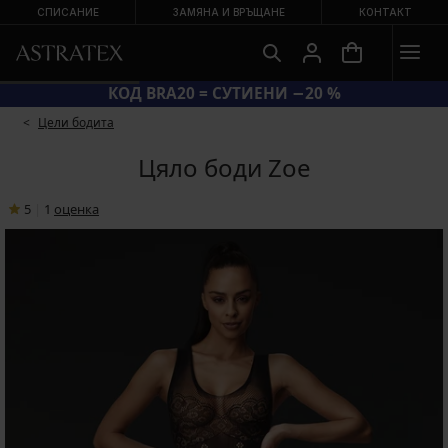
СПИСАНИЕ
ЗАМЯНА И ВРЪЩАНЕ
КОНТАКТ
КОД BRA20 = СУТИЕНИ −20 %
Цели бодита
Цяло боди Zoe
5
|
1
oценка