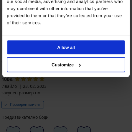
our social media, advertising and analytics partners who
ОЦЕНКА НА ПРОДУКТ Цяло боди Zoe
may combine it with other information that you’ve
provided to them or that they’ve collected from your use
100
of their services.
%
1 оценили продукта
100
%
от клиентите, препоръчват продукта
Allow all
Сортиране
Customize
100
%
Ивайло
23. 02. 2023
закупен размер uni
Проверен клиент
Предизвикателно боди