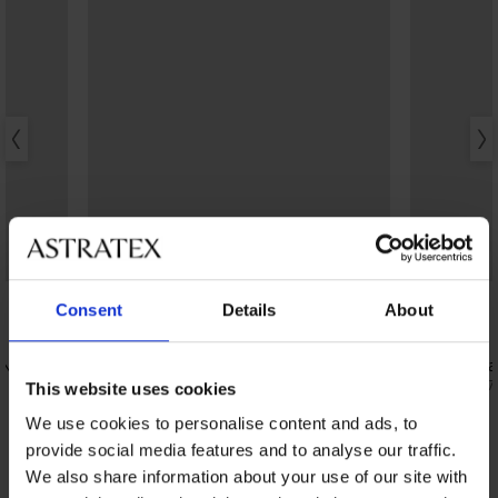
3+1 БЕЗПЛАТНО
Bestseller
Bestseller
5
4,4
Consent
Details
About
Стягащи бикини Simple Push-Up с
висока талия
 New
Сутиен Spa
16,99 €
(33,23 лв.)
49,99 €
(97,7
This website uses cookies
We use cookies to personalise content and ads, to
provide social media features and to analyse our traffic.
We also share information about your use of our site with