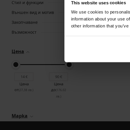
Стил и функции
This website uses cookies
We use cookies to personalis
Външен вид и мотив
information about your use of
Закопчаване
other information that you’ve
Възможност
Цена
Цена
Цена
от
до
(27,38 лв.)
(176,02
лв.)
Mapka