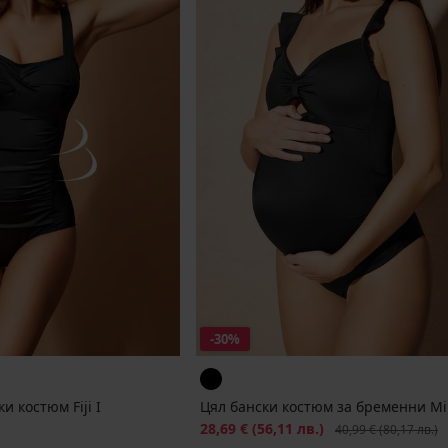
-30%
и костюм Fiji I
Цял бански костюм за бременни Mi
Намаление
28,69 €
(56,11 лв.)
Първоначална цена
40,99 €
(80,17 лв.)