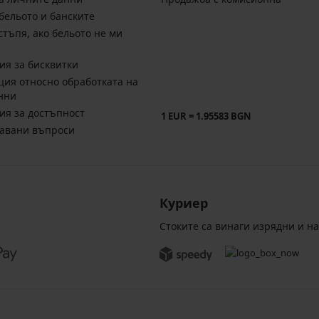
бельото и банските
стъпя, ако бельото не ми
ия за бисквитки
ия относно обработката на
нни
ия за достъпност
1 EUR = 1.95583 BGN
давани въпроси
Куриер
Стоките са винаги изрядни и н