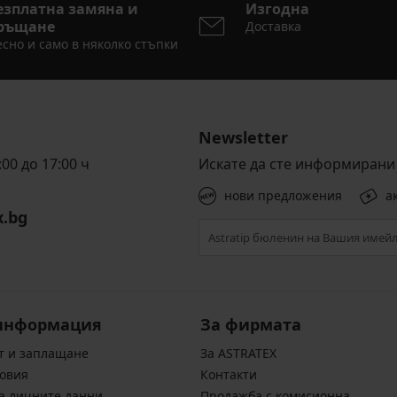
езплатна замяна и
Изгодна
ръщане
Доставка
сно и само в няколко стъпки
Newsletter
00 до 17:00 ч
Искате да сте информирани 
нови предложения
а
x.bg
информация
За фирмата
т и заплащане
За ASTRATEX
овия
Контакти
а личните данни
Продажба с комисионна