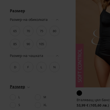
Размер
Размер-на обиколката
65
70
75
80
85
90
105
Размер-на чашката
D
F
L
N
Размер
L
M
Вталяващ цял банск
S
XL
53,99 €
(105,60 лв.)