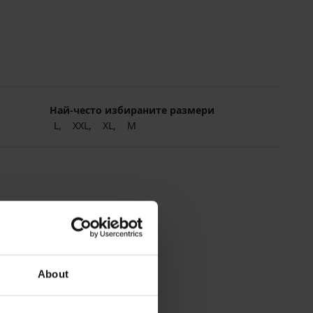
Най-често избираните размери
L
XXL
XL
M
About