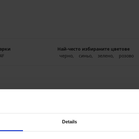
арки
Най-често избираните цветове
4F
черно
синьо
зелено
розово
Details