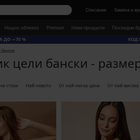
Търси
Списание
Замяна и в
Нощно облекло
Premium
Нови продукти
Последни б
А ДО −70 %
КОД 
и бански
к цели бански - разме
ни стоки
Най-новото
От най-ниска цена
От най-висока