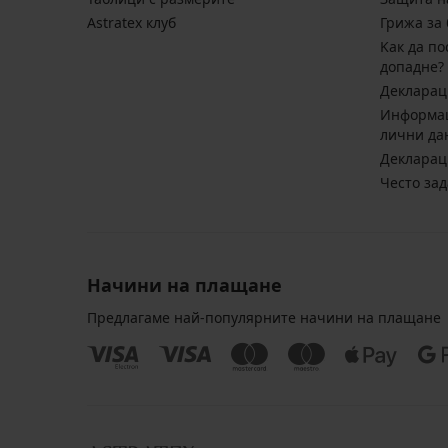
Astratex клуб
Грижа за 
Kак да по
допадне?
Декларац
Информац
лични да
Декларац
Често за
Начини на плащане
Предлагаме най-популярните начини на плащане