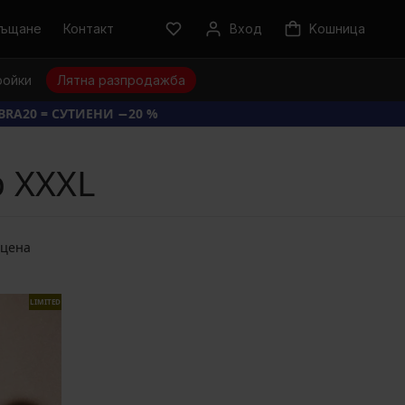
ръщане
Контакт
Вход
Kошница
ройки
Лятна разпродажба
BRA20 = СУТИЕНИ −20 %
р XXXL
 цена
LIMITED