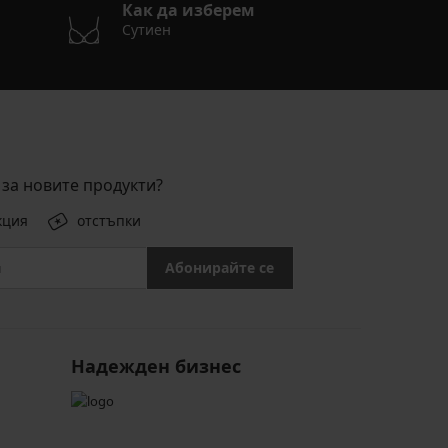
Как да изберем
Сутиен
за новите продукти?
кция
отстъпки
Абонирайте се
Надежден бизнес