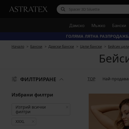
Дамско
Мъжко
Бански
ГОЛЯМА ЛЯТНА РАЗПРОДАЖБ
Начало
Бански
Дамски бански
Цели бански
Бейсик цел
Бейси
ФИЛТРИРАНЕ
TOP
Най-продава
Избрани филтри
Изтрий всички
филтри
XXXL