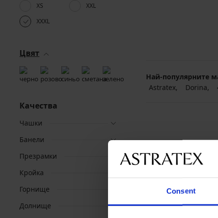
XS
XXL
XXXL
Цвят
Най-популярните м
Astratex
Dorina
Качества
Чашки
Банели
Презрамки
Кройка
Горнище
Consent
Долнище