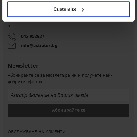
Customize
Обслужване на клиенти
На разположение сме всеки работен ден от 9:00 до 17:00
ч
042 952927
info@astratex.bg
Newsletter
Абонирайте се за нюзлетъра ни и получете най-
добрите оферти.
Абонирайте се
ОБСЛУЖВАНЕ НА КЛИЕНТИ