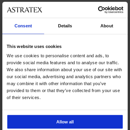
Най-популярните марки
Consent
Details
About
Astratex
Anda
Doctor Nap
Kinderly
Най-често избираните цветове
This website uses cookies
черно
розово
синьо
бежово
We use cookies to personalise content and ads, to
provide social media features and to analyse our traffic.
Най-често избираните размери
We also share information about your use of our site with
L
S
M
XXL
our social media, advertising and analytics partners who
may combine it with other information that you’ve
provided to them or that they’ve collected from your use
of their services.
8 % от покупката
Безплатна замяна и
обратно
връщане
Изгодна
Как да изберем
Allow all