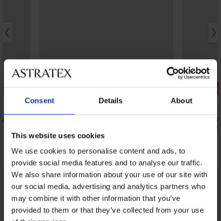
Отстъпка -50%
3+1 БЕЗПЛ
Consent
Details
About
4,9
5
ia
Горнище на бързосъхнещ бански
3PACK клас
костюм Spacer Flowerkiss
17,99 €
(35,1
This website uses cookies
34,99 €
(68,43 лв.)
69,99 €
We use cookies to personalise content and ads, to
provide social media features and to analyse our traffic.
We also share information about your use of our site with
our social media, advertising and analytics partners who
От същата колекция
Покажи
may combine it with other information that you’ve
provided to them or that they’ve collected from your use