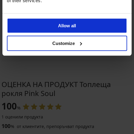
of their services.
Allow all
Customize
ОЦЕНКА НА ПРОДУКТ Топлеща
рокля Pink Soul
100
%
1 оценили продукта
100
%
от клиентите, препоръчват продукта