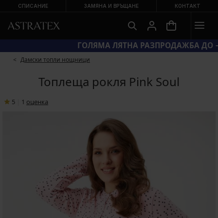
СПИСАНИЕ
ЗАМЯНА И ВРЪЩАНЕ
КОНТАКТ
КОД BRA20 = СУТИЕНИ −20 %
Дамски топли нощници
Топлеща рокля Pink Soul
5
|
1
oценка