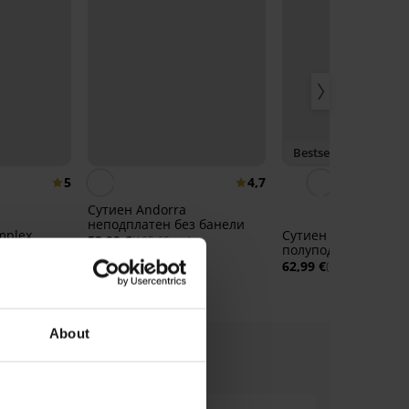
Bestseller
5
4,7
Сутиен Andorra
неподплатен без банели
mplex
Сутиен Sophie I
53,99 €
(105,60 лв.)
платен с
полуподплатен
62,99 €
(123,20 лв.)
About