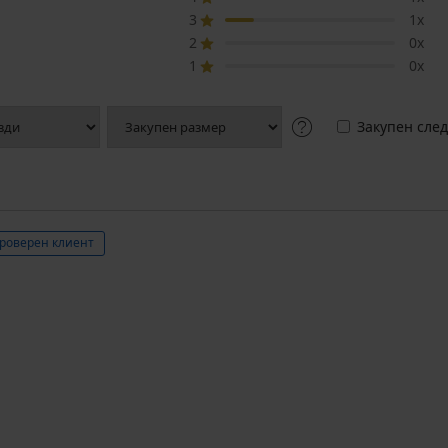
3
1x
2
0x
1
0x
Закупен след
роверен клиент