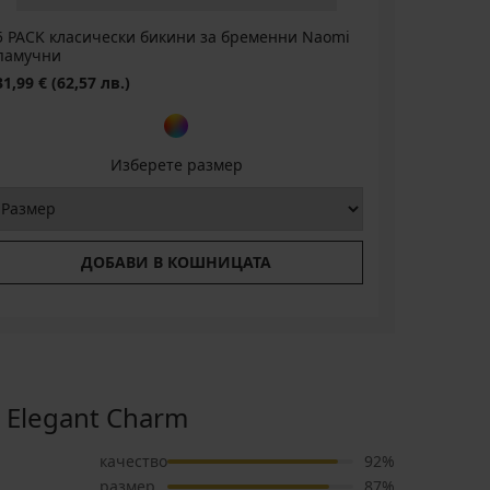
5 PACK класически бикини за бременни Naomi
6PACK та
памучни
19,99 €
(3
31,99 €
(62,57 лв.)
Изберете размер
ДОБАВИ В КОШНИЦАТА
 Elegant Charm
качество
92%
размер
87%