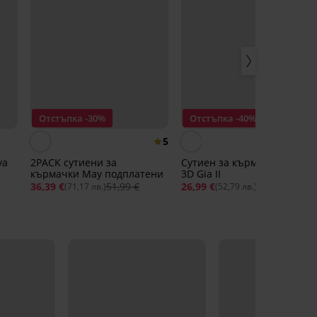
Отстъпка -30%
Отстъпка -40%
5
ya
2PACK сутиени за
Сутиен за кърмачки Spacer
кърмачки May подплатени
3D Gia II
36,39 €
51,99 €
26,99 €
44,99 €
(71,17 лв.)
(52,79 лв.)