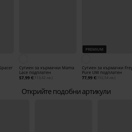
PREMIUM
Spacer
Сутиен за кърмачки Mama
Сутиен за кърмачки Fre
Lace подплатен
Pure UW подплатен
57,99 €
77,99 €
(113,42 лв.)
(152,54 лв.)
Открийте подобни артикули