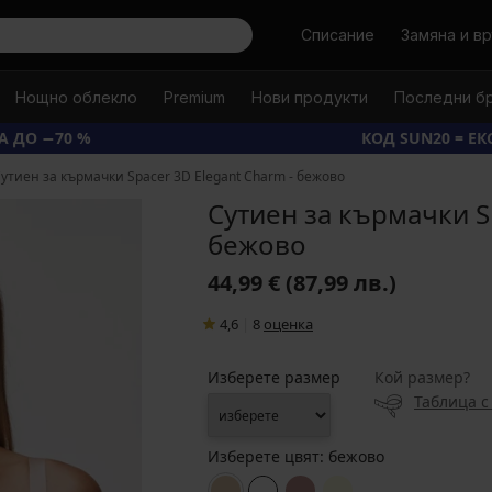
Търси
Списание
Замяна и в
Нощно облекло
Premium
Нови продукти
Последни б
А ДО −70 %
КОД SUN20 = Е
утиен за кърмачки Spacer 3D Elegant Charm - бежово
Сутиен за кърмачки S
бежово
44,99 €
(87,99 лв.)
4,6
|
8
oценка
Изберете размер
Кой размер?
Таблица с
Изберете цвят:
бежово