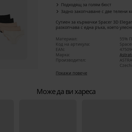
Подходящ за голям бюст
Задно закопчаване с две телени к
Сутиен за кърмачки Spacer 3D Elega
разкопчава с една ръка, което улес
Материал
55% П
Код на артикула
Spac
EAN
47509
Марка
Astrat
Производител
ASTRA
Czech
Покажи повече
Може да ви хареса