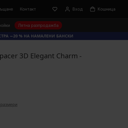
ръщане
Контакт
Вход
Kошница
ройки
Лятна разпродажба
КСТРА −20 % НА НАМАЛЕНИ БАНСКИ
pacer 3D Elegant Charm -
 размери