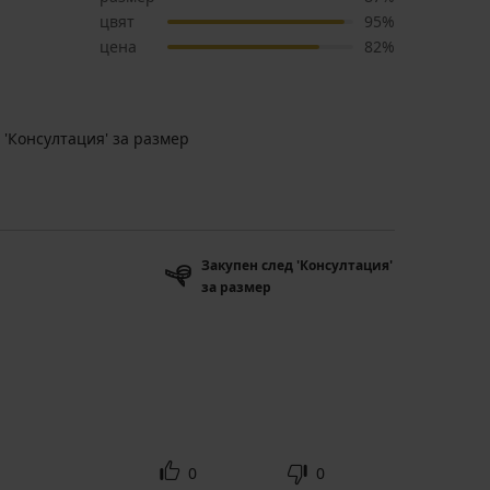
цвят
95%
цена
82%
 'Консултация' за размер
Закупен след 'Консултация'
за размер
0
0