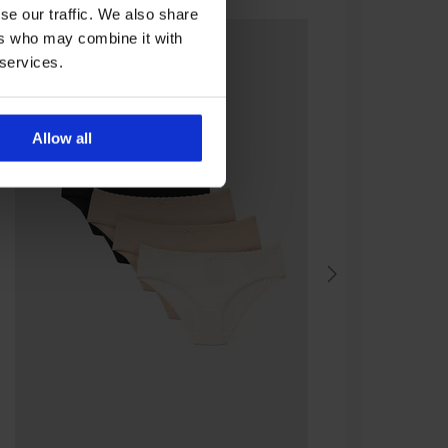
se our traffic. We also share
ers who may combine it with
 services.
Allow all