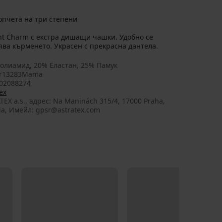
опчета на три степени
nt Charm с екстра дишащи чашки. Удобно се
нява кърменето. Украсен с прекрасна дантела.
олиамид, 20% Еластан, 25% Памук
er13283Mama
02088274
ex
TEX a.s., aдрес: Na Maninách 315/4, 17000 Praha,
ia, Имейл: gpsr@astratex.com