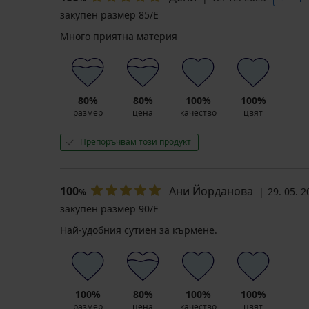
закупен размер 85/E
Много приятна материя
80%
80%
100%
100%
размер
цена
качество
цвят
Препоръчвам този продукт
100
Ани Йорданова
29. 05. 2
%
закупен размер 90/F
Най-удобния сутиен за кърмене.
100%
80%
100%
100%
размер
цена
качество
цвят