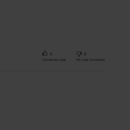
0
0
Съгласен съм
Не съм съгласен