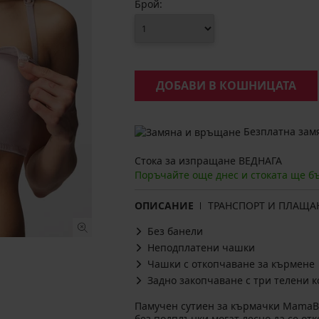
Брой:
ДОБАВИ В КОШНИЦАТА
Безплатна замя
Стока за изпращане ВЕДНАГА
Поръчайте още днес и стоката ще б
ОПИСАНИЕ
ТРАНСПОРТ И ПЛАЩА
Без банели
Неподплатени чашки
Чашки с откопчаване за кърмене
Задно закопчаване с три телени к
Памучен сутиен за кърмачки MamaBr
без подплънки могат лесно да се отк