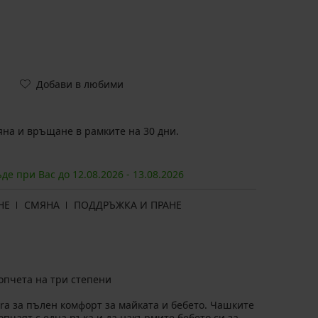
Добави в любими
на и връщане в рамките на 30 дни.
ъде при Вас до
12.08.
2026
-
13.08.
2026
НЕ
СМЯНА
ПОДДРЪЖКА И ПРАНЕ
опчета на три степени
a за пълен комфорт за майката и бебето. Чашките
опчаят с една ръка и да накърмите бебето си за