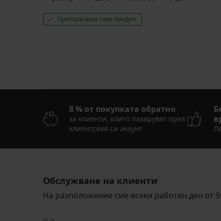
Препоръчвам този продукт
8 % от покупката обратно
Б
в
за клиенти, които пазаруват през
клиентския си акаунт
Ле
Обслужване на клиенти
На разположение сме всеки работен ден от 9: