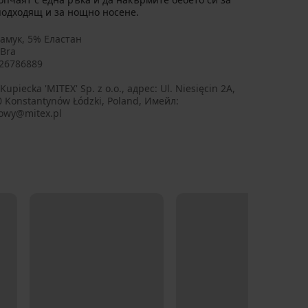
подходящ и за нощно носене.
амук, 5% Еластан
Bra
26786889
Kupiecka 'MITEX' Sp. z o.o., aдрес: Ul. Niesięcin 2A,
0 Konstantynów Łódzki, Poland, Имейл:
owy@mitex.pl