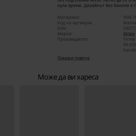
нула време. Дизайнът без банели е 
Материал
95% П
Код на артикула
Mama
EAN
59077
Марка
Mitex
Производител
Firma 
95-05
handl
Покажи повече
Може да ви хареса