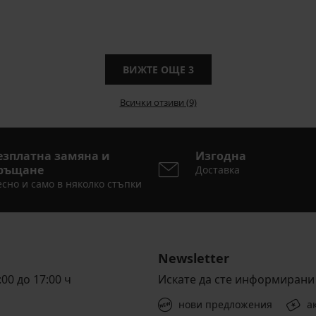
ВИЖТЕ ОЩЕ
3
Всички отзиви (9)
езплатна замяна и
Изгодна
ръщане
Доставка
сно и само в няколко стъпки
Newsletter
00 до 17:00 ч
Искате да сте информирани 
нови предложения
а