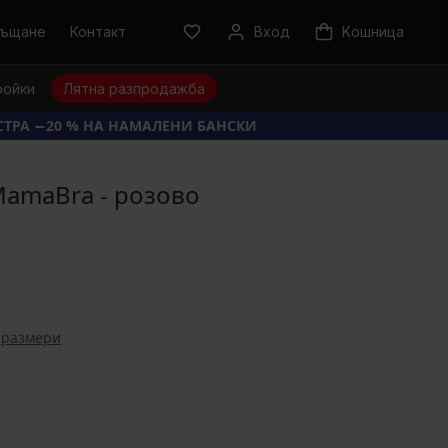
ръщане
Контакт
Вход
Kошница
ройки
Лятна разпродажба
КСТРА −20 % НА НАМАЛЕНИ БАНСКИ
MamaBra - розово
 размери