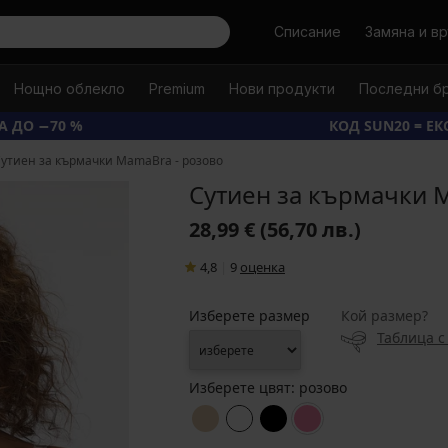
Търси
Списание
Замяна и в
Нощно облекло
Premium
Нови продукти
Последни б
А ДО −70 %
КОД SUN20 = Е
утиен за кърмачки MamaBra - розово
Сутиен за кърмачки 
28,99 €
(56,70 лв.)
4,8
|
9
oценка
Изберете размер
Кой размер?
Таблица с
Изберете цвят:
розово