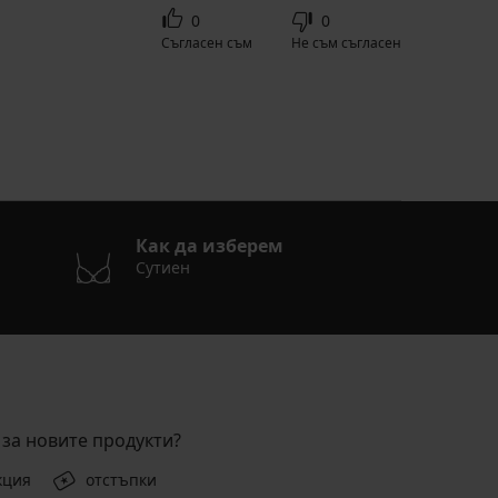
0
0
Съгласен съм
Не съм съгласен
Как да изберем
Сутиен
за новите продукти?
кция
отстъпки