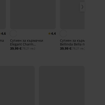
4,6
4,4
ama
Сутиен за кърмачки
Сутиен за кърмачки
Elegant Charm
Bellinda Bella подплатен
бнеподплатен без банели
без банели
39,99 €
39,99 €
(78,21 лв.)
(78,21 лв.)