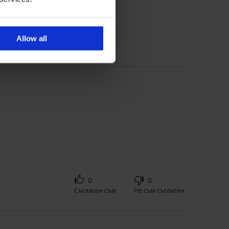
 'Консултация' за размер
Allow all
0
0
Съгласен съм
Не съм съгласен