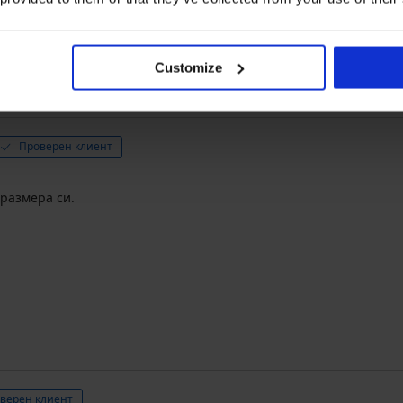
Закупен след
Customize
Проверен клиент
 размера си.
верен клиент