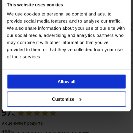
This website uses cookies
We use cookies to personalise content and ads, to
provide social media features and to analyse our traffic.
-20% BRA20
-20% BRA2
We also share information about your use of our site with
our social media, advertising and analytics partners who
4,8
4,8
may combine it with other information that you’ve
Сутиен Rachel I подплатен
Смаляващ 
provided to them or that they’ve collected from your use
без банели
35,99 €
(70,39 лв.)
32,99 €
(64,5
of their services.
28,79 €
(56,31 лв.)
код:
BRA20
26,39 €
(51,6
Allow all
ОЦЕНКА НА ПРОДУКТ Сутиен за
кърмачки MamaBra
Customize
0
20
A20
BRA20
 BRA20
 % BRA20
0 % BRA20
-30%
-20 % BRA20
-20 % BRA20
Разпродажба
-20 % BRA20
-20 % BRA20
Разпродажба
-20 % BRA20
-20 % BRA20
-29%
-70%
-70%
LIMITED
97
LIMITED
%
5
4,6
5
4,5
4,6
9 оценили продукта
иен
Сутиен
PACK
100
за
утиени
%
от клиентите, препоръчват продукта
н
K
Сутиен
Сутиен