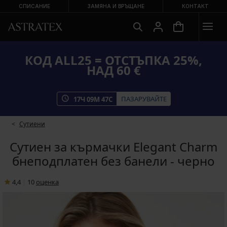
СПИСАНИЕ
ЗАМЯНА И ВРЪЩАНЕ
КОНТАКТ
КОД ALL25 = ОТСТЪПКА 25%,
НАД 60 €
ПАЗАРУВАЙТЕ
17
Ч
09
М
46
С
Сутиени
Сутиен за кърмачки Elegant Charm
бнеподплатен без банели - черно
4,4
|
10
oценка