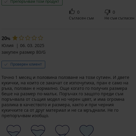
Препоръчвам този продукт
0
0
Съгласен съм
Не съм съгласен
20
%
Юлия
06. 03. 2025
закупен размер 80/G
Проверен клиент
Точно 1 месец и половина ползване на този сутиен. И двете
кукички, на които се закачат се изпочупиха, пран е само на
ръка, ползван е нормално. Още когато го получих размера
беше на размер по-малък. Поръчах го защото преди съм
поръчвала от същия модел но черен цвят, и има огромна
разлика в качеството и размера, както и при черния
кукичките са от друг материал и не са мръднали. Не го
препоръчвам изобщо.