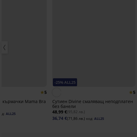
-25% ALL25
5
5
за кърмачки Mama Bra
Сутиен Divine смаляващ неподплатен
без банели
48,99 €
(95,82 лв.)
од:
ALL25
36,74 €
(71,86 лв.)
код:
ALL25