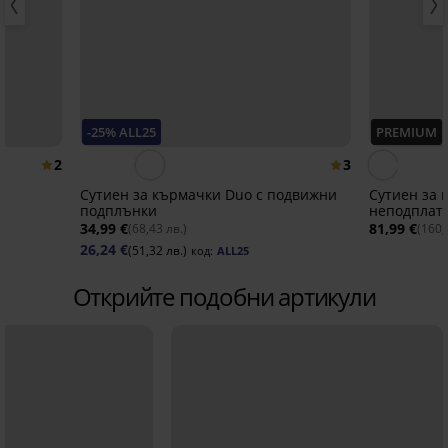
-25% ALL25
PREMIUM
2
3
Сутиен за кърмачки Duo с подвижни
Сутиен за 
подплънки
неподплат
34,99 €
81,99 €
(68,43 лв.)
(160,
26,24 €
(51,32 лв.)
код:
ALL25
Открийте подобни артикули