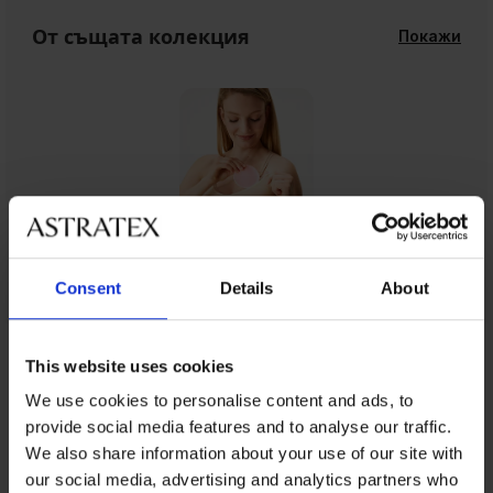
От същата колекция
Покажи
Consent
Details
About
От същата колекция
This website uses cookies
We use cookies to personalise content and ads, to
provide social media features and to analyse our traffic.
We also share information about your use of our site with
-25 % ALL25
-25 % ALL25
-25 % ALL25
-25 % ALL25
-25 % ALL25
-25 % ALL25
-25 % ALL25
-25 % ALL25
Разпродажба
-25 % ALL25
-25 % ALL25
-70%
our social media, advertising and analytics partners who