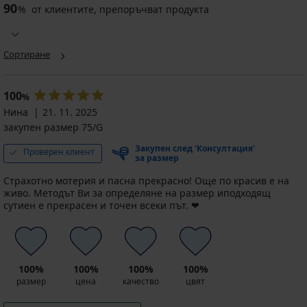
90
%
от клиентите, препоръчват продукта
Сортиране
100
%
Нина
21. 11. 2025
закупен размер 75/G
Закупен след 'Консултация'
Проверен клиент
за размер
Страхотно мотерия и пасна прекрасно! Още по красив е на
живо. Методът Ви за определяне на размер иподходящ
сутиен е прекрасен и точен всеки път. ❤️
100%
100%
100%
100%
размер
цена
качество
цвят