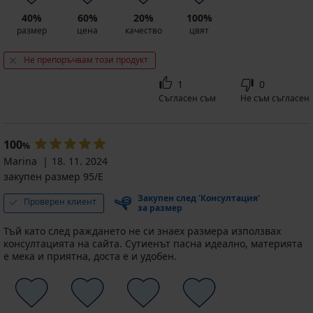
40%
60%
20%
100%
размер
цена
качество
цвят
Не препоръчвам този продукт
1
0
Съгласен съм
Не съм съгласен
100
%
Marina
18. 11. 2024
закупен размер 95/E
Закупен след 'Консултация'
Проверен клиент
за размер
Тъй като след раждането не си знаех размера използвах
консултацията на сайта. Сутиенът пасна идеално, материята
е мека и приятна, доста е и удобен.