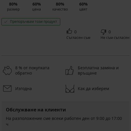
80%
60%
80%
60%
размер
цена
качество
цвят
Препоръчвам този продукт
0
0
Съгласен съм
Не съм съгласен
8 % от покупката
Безплатна замяна и
обратно
връщане
Изгодна
Как да изберем
Обслужване на клиенти
На разположение сме всеки работен ден от 9:00 до 17:00
ч