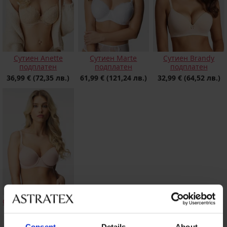
Сутиен Anette
Сутиен Marte
Сутиен Brandy
подплатен
подплатен
подплатен
36,99 €
(72,35 лв.)
61,99 €
(121,24 лв.)
32,99 €
(64,52 лв.)
Сутиен Triumph Soft
Touch подплатен
48,99 €
(95,82 лв.)
Consent
Details
About