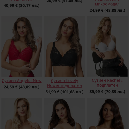
20,99 €
(41,05 лв.)
микромодал
40,99 €
(80,17 лв.)
24,99 €
(48,88 лв.)
Сутиен Rachel I
Сутиен Angelia New
Сутиен Lovely
подплатен
Flower подплатен
24,59 €
(48,09 лв.)
35,99 €
(70,39 лв.)
51,99 €
(101,68 лв.)