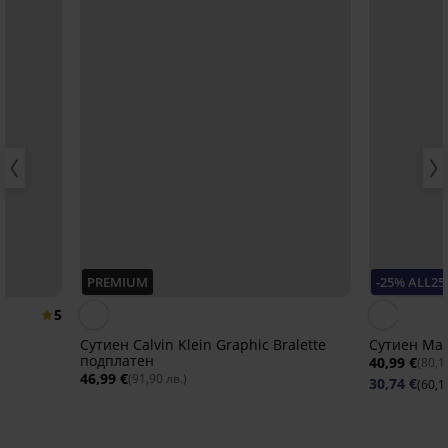
PREMIUM
-25% ALL25
5
Сутиен Calvin Klein Graphic Bralette
Сутиен Mab
подплатен
40,99 €
(80,1
46,99 €
(91,90 лв.)
30,74 €
(60,1