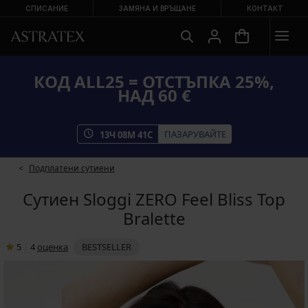
СПИСАНИЕ
ЗАМЯНА И ВРЪЩАНЕ
КОНТАКТ
КОД ALL25 = ОТСТЪПКА 25%,
НАД 60 €
ПАЗАРУВАЙТЕ
13
Ч
08
М
41
С
Подплатени сутиени
Сутиен Sloggi ZERO Feel Bliss Top
Bralette
5
|
4
oценка
BESTSELLER