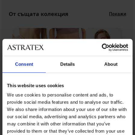
От същата колекция
Покажи
Consent
Details
About
This website uses cookies
We use cookies to personalise content and ads, to
provide social media features and to analyse our traffic.
От същата колекция
We also share information about your use of our site with
our social media, advertising and analytics partners who
may combine it with other information that you’ve
provided to them or that they’ve collected from your use
-25 % ALL25
-25 % ALL25
Разпродажба
-50%
-25 % ALL25
Разпродажба
-50%
-30%
IMITED
LIMITED