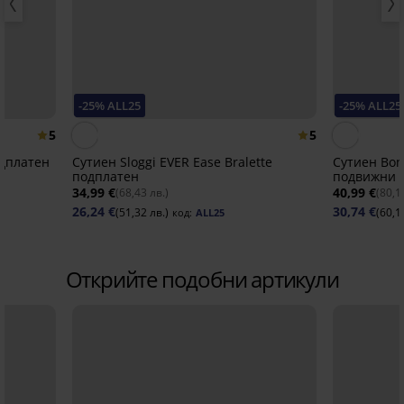
-25% ALL25
-25% ALL25
5
5
одплатен
Сутиен Sloggi EVER Ease Bralette
Сутиен Bon
подплатен
подвижни 
34,99 €
40,99 €
(68,43 лв.)
(80,1
26,24 €
30,74 €
(51,32 лв.)
(60,1
код:
ALL25
Открийте подобни артикули