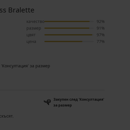
s Bralette
качество
92%
размер
91%
цвят
97%
цена
77%
 'Консултация' за размер
Закупен след 'Консултация'
за размер
скъсят.