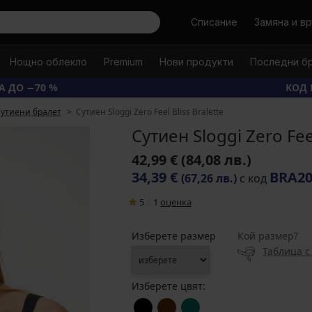
Търси
Списание
Замяна и в
Нощно облекло
Premium
Нови продукти
Последни б
А ДО −70 %
КОД 
утиени бралет
Сутиен Sloggi Zero Feel Bliss Bralette
Сутиен Sloggi Zero Feel
42,99 €
(84,08 лв.)
34,39 €
BRA2
(67,26 лв.)
с код
5
|
1
oценка
Изберете размер
Кой размер?
Таблица с
Изберете цвят: