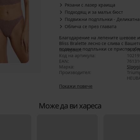
Рязани с лазер краища
Подходящ и за малък бюст
Подвижни подплънки - Деликатна
Облича се през главата
Благодарение на лепените шевове и 
Bliss Bralette лесно се слива с Ваше
подвижни подплънки се приспособяв
Материал
76% П
Код на артикула
10219
EAN
76131
Марка
Sloggi
Производител
Trium
HEUBA
Покажи повече
Може да ви хареса