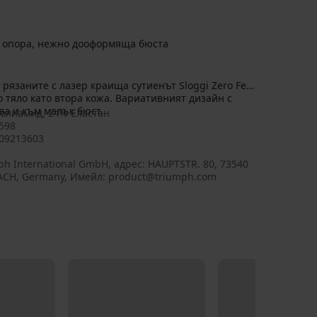
 опора, нежно дооформяща бюста
рязаните с лазер краища сутиенът Sloggi Zero Feel
то тяло като втора кожа. Вариативният дизайн с
а и към малък бюст.
олиамид, 24% Еластан
598
09213603
ph International GmbH, aдрес: HAUPTSTR. 80, 73540
CH, Germany, Имейл: product@triumph.com