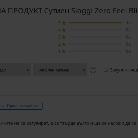
 ПРОДУКТ Сутиен Sloggi Zero Feel Blis
5
1x
4
0x
3
0x
2
0x
1
0x
Закупен след
Проверен клиент
мките не се регулират, а са твърде дълго и ще се наложи да се 