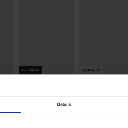
PREMIUM
Bestseller
Сутиен Miss Mary Lace
2PACK сутиени Lanа
Dreams Bralette
Bralette
e RL
56,99 €
42,99 €
(111,46 лв.)
(84,08 лв.)
Details