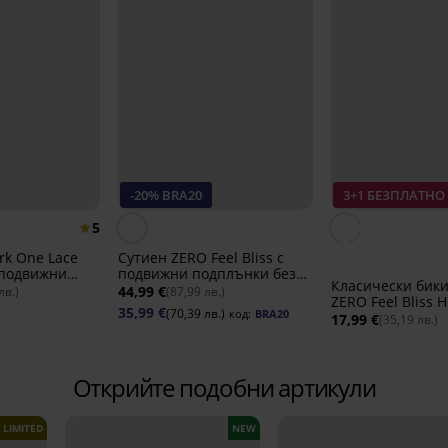
-20% BRA20
3+1 БЕЗПЛАТНО
5
rk One Lace
Сутиен ZERO Feel Bliss с
 подвижни
подвижни подплънки без
Класически бики
банели
44,99 €
лв.)
(87,99 лв.)
ZERO Feel Bliss H
35,99 €
(70,39 лв.)
код:
BRA20
17,99 €
(35,19 лв.)
Открийте подобни артикули
LIMITED
NEW