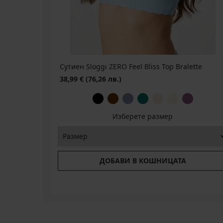
56,99
код
лв.)
€
16,79
(70,39
(109,51
лв.)
BRA20
€
(54,74
Първоначална цена
23,00
€
лв.)
лв.)
лв.)
(111,46
(32,84
€
код
код
лв.)
лв.)
(44,98
BRA20
BRA20
код
лв.)
BRA20
Сутиен Sloggi ZERO Feel Bliss Top Bralette
38,99 €
(76,26 лв.)
Изберете размер
ДОБАВИ В КОШНИЦАТА