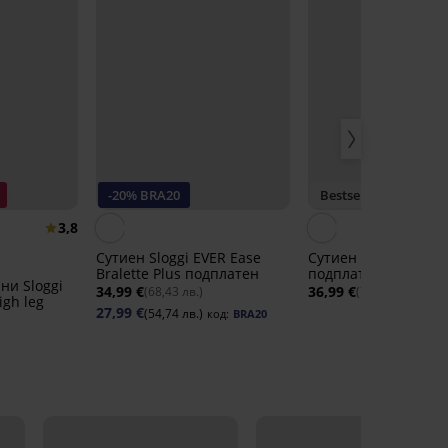
-20% BRA20
Bestseller
3,8
Сутиен Sloggi EVER Ease
Сутиен Sloggi SOFT
Bralette Plus подплатен
подплатен
ни Sloggi
34,99 €
36,99 €
(68,43 лв.)
(72,35 лв.)
igh leg
27,99 €
(54,74 лв.)
код:
BRA20
LIMITED