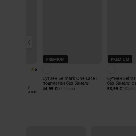
PREMIUM
PREMIUM
5
Сутиен Selmark One Lace I
Сутиен Selma
подплатен без банели
без банели с
lmark Everyday
подплънки
44,99 €
53,99 €
(87,99 лв.)
(105,60 
вижни подплънки
,60 лв.)