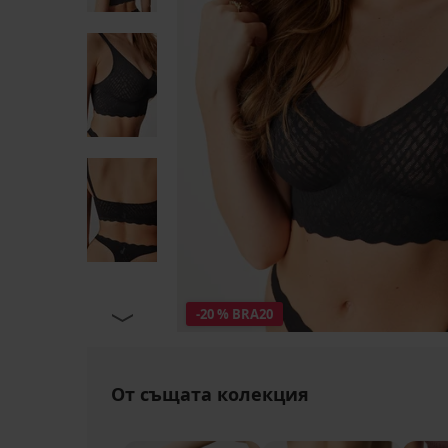
-20 % BRA20
От същата колекция