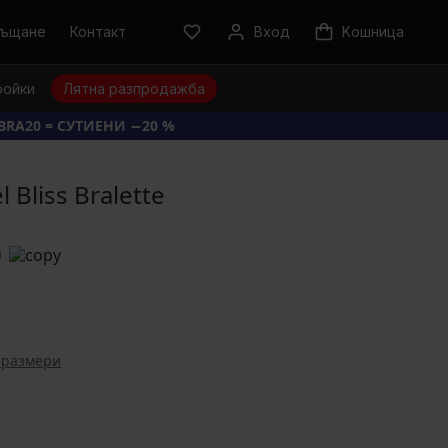
ръщане
Контакт
Вход
Kошница
ройки
Лятна разпродажба
BRA20 = СУТИЕНИ −20 %
 Bliss Bralette
0
 размери