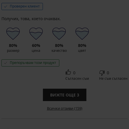
Проверен клиент
Получих, това, което очаквах.
80%
60%
80%
80%
размер
цена
качество
цвят
Препоръчвам този продукт
0
0
Съгласен съм
Не съм съгласен
ВИЖТЕ ОЩЕ
3
Всички отзиви (159)