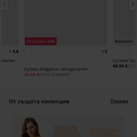
Отстъпка -30%
Bestseller
4,8
5
дплатен
Сутиен Spa
49,99 €
(97,7
Сутиен Elegancе неподплатен
33,59 €
(65,70 лв.)
47,99 €
От същата колекция
Покажи