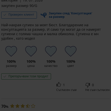
Виктория
19. 07. 2026
закупен размер 90/G
Закупен след 'Консултация'
Проверен клиент
за размер
Най-накрая сутиен за моят бюст. Благодарение на
консултацията за размер. И само тук могат да се намерят
сутиени с голяма чашка и малка обиколка. Сутиена е мн
удобен , като модел
100%
100%
100%
100%
размер
цена
качество
цвят
Препоръчвам този продукт
1
0
Съгласен съм
Не съм съгласен
70
%