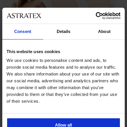
Consent
Details
About
От същата колекция
This website uses cookies
We use cookies to personalise content and ads, to
provide social media features and to analyse our traffic.
We also share information about your use of our site with
-20 % BRA20
-20 % BRA20
-30%
-20 % BRA20
-20 % BRA20
-20 % BRA20
-20 % BRA20
-20 % BRA20
-20 % BRA20
-20 % BRA20
LIMITED
our social media, advertising and analytics partners who
may combine it with other information that you’ve
4,9
4,9
4,7
4,6
4,9
4,8
5
5
4,6
provided to them or that they’ve collected from your use
Сутиен
of their services.
Laila
Сутиен
Сутиен
Сутиен
Сутиен
Сутиен
PREMIUM
BESTSELLER
подплатен
Michelle
Iris
Flower
Themis
Evolution
Сутиен
Сутиен
BESTSELLER
Сутиен
Сутиен
Solution
Sheer
подплатен
Lace
подплатен
52,99
Marte
Timeless
Сутиен
Сутиен
Calvin
Spacer
подплатен
подплатен
Nature
€
Сутиен
подплатен
Romance
49,99
40,99
Siluet
Brandy
Klein
Delicate
подплатен
Triumph
Намаление
23,09
40,99
Strapless
(103,64
€
€
подплатен
подплатен
61,99
Allow all
Lift
Flower