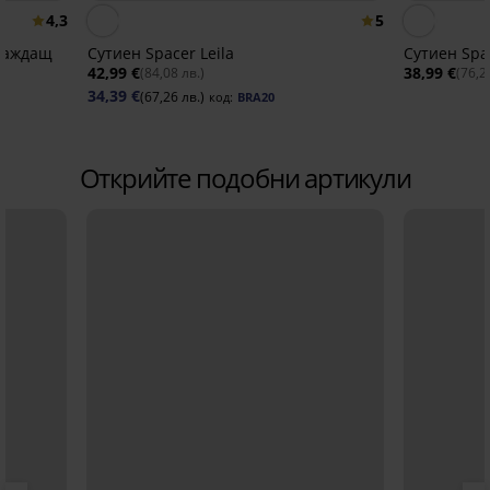
4,3
5
глаждащ
Сутиен Spacer Leila
Сутиен Spac
42,99 €
38,99 €
(84,08 лв.)
(76,2
34,39 €
(67,26 лв.)
код:
BRA20
Открийте подобни артикули