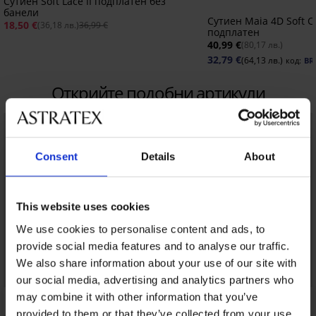
Сутиен Soft Lace II подплатен без
банели
Сутиен Maia 4D Soft C
18,50 €
(36,18 лв.)
36,99 €
подплатен
40,99 €
(80,17 лв.)
32,79 €
(64,13 лв.)
код:
BR
Открийте подобни артикули
Consent
Details
About
This website uses cookies
We use cookies to personalise content and ads, to
provide social media features and to analyse our traffic.
We also share information about your use of our site with
our social media, advertising and analytics partners who
may combine it with other information that you’ve
provided to them or that they’ve collected from your use