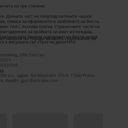
опчета на три степени
ене. Долната част на полуподплатените чашки,
е, помага за оформянето и заоблянето на бюста,
ирен тюл с лъскава платка. Страничните части на
 благодарение на кройката си имат изглаждащ
. Класическите банели осигуряват на бюста опора
без омекотител поради високото съдържание на
а е висулката със страз на деколтето.
олиамид, 20% Еластан
05ATX
92535569
ex
TEX a.s., aдрес: Na Maninách 315/4, 17000 Praha,
ia, Имейл: gpsr@astratex.com