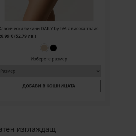
Класически бикини DAILY by IVA с висока талия
Бразилски
26,99 €
(52,79 лв.)
24,99 €
(4
Изберете размер
ДОБАВИ В КОШНИЦАТА
атен изглаждащ