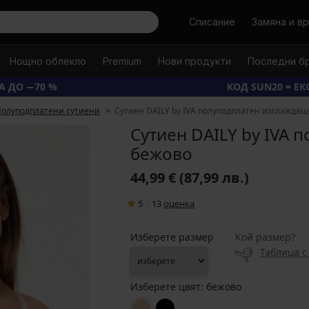
Търси
Списание
Замяна и в
Нощно облекло
Premium
Нови продукти
Последни б
А ДО −70 %
КОД SUN20 = Е
олуподплатени сутиени
Сутиен DAILY by IVA полуподплатен изглаждащ
Сутиен DAILY by IVA 
бежово
44,99 €
(87,99 лв.)
5
|
13
oценка
Изберете размер
Кой размер?
Таблица с
Изберете цвят:
бежово