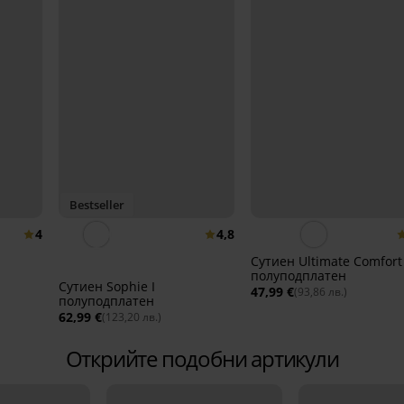
Bestseller
4
4,8
Сутиен Ultimate Comfort
полуподплатен
Сутиен Sophie I
47,99 €
(93,86 лв.)
полуподплатен
62,99 €
(123,20 лв.)
Открийте подобни артикули