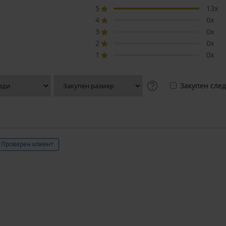
5
13x
4
0x
3
0x
2
0x
1
0x
Закупен след
Проверен клиент