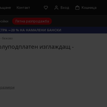
ръщане
Контакт
Вход
Kошница
ройки
Лятна разпродажба
КСТРА −20 % НА НАМАЛЕНИ БАНСКИ
 - бежово
полуподплатен изглаждащ -
 размери