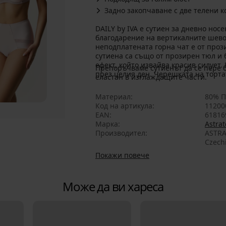
Задно закопчаване с две телени к
DAILY by IVA е сутиен за дневно нос
благодарение на вертикалните шевов
неподплатената горна чат е от проз
сутиена са също от прозирен тюл и
ефект, който извайва красив силует
Препоръчваме сутиенът да се пере 
през целия ден. Черешката на тортат
еластан в изглаждащите части.
Материал
80% П
Код на артикула
11200
EAN
61816
Марка
Astrat
Производител
ASTRA
Czech
Покажи повече
Може да ви хареса