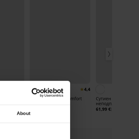
4,9
4,4
подплатен
Сутиен Ultimate Comfort
Сутиен Luisse New
полуподплатен
неподплатен
47,99 €
61,99 €
(93,86 лв.)
(121,24 лв.)
About