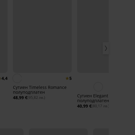
4,4
5
4,
Сутиен Timeless Romance
полуподплатен
Сутиен Elegant Charm
48,99 €
(95,82 лв.)
полуподплатен I
40,99 €
(80,17 лв.)