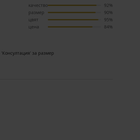
качество
92%
размер
90%
цвят
95%
цена
84%
 'Консултация' за размер