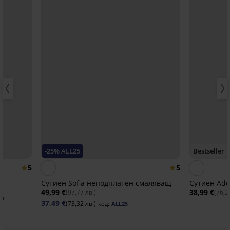
-25% ALL25
Bestseller
5
5
Сутиен Sofia неподплатен смаляващ
Сутиен Ade
49,99 €
38,99 €
(97,77 лв.)
(76,2
са
37,49 €
(73,32 лв.)
код:
ALL25