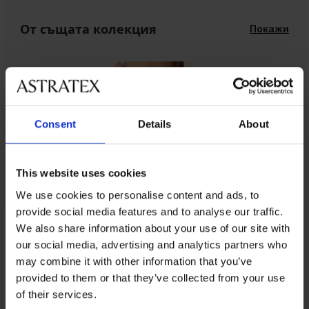
От същата колекция
Покажи
Consent
Details
About
This website uses cookies
We use cookies to personalise content and ads, to
provide social media features and to analyse our traffic.
We also share information about your use of our site with
От същата колекция
our social media, advertising and analytics partners who
may combine it with other information that you’ve
provided to them or that they’ve collected from your use
of their services.
-25 % ALL25
-40%
-25 % ALL25
-25 % ALL25