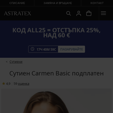
СПИСАНИЕ
ЗАМЯНА И ВРЪЩАНЕ
КОНТАКТ
КОД ALL25 = ОТСТЪПКА 25%,
НАД 60 €
ПАЗАРУВАЙТЕ
17
Ч
40
М
58
С
Сутиени
Сутиен Carmen Basic подплатен
4,9
|
59
oценка