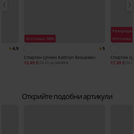
Разпрода
Отстъпка -50%
Отстъпка 
4,9
5
Спортен сутиен Kathryn безшевен
Спортен су
12,49 €
17,39 €
(24,43 лв.)
24,99 €
(34,0
Открийте подобни артикули