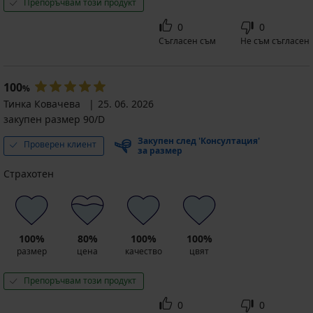
Препоръчвам този продукт
0
0
Съгласен съм
Не съм съгласен
100
%
Тинка Ковачева
25. 06. 2026
закупен размер 90/D
Закупен след 'Консултация'
Проверен клиент
за размер
Страхотен
100%
80%
100%
100%
размер
цена
качество
цвят
Препоръчвам този продукт
0
0