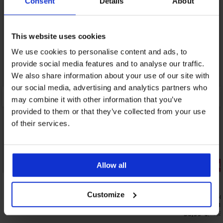
Consent
Details
About
This website uses cookies
We use cookies to personalise content and ads, to
provide social media features and to analyse our traffic.
We also share information about your use of our site with
our social media, advertising and analytics partners who
may combine it with other information that you’ve
provided to them or that they’ve collected from your use
of their services.
Allow all
3+1 БЕЗПЛ
5
5
Customize
Стягащ корсет с бикини Elegant Shape
Стягащи бикини Laser cu
висока тал
40,99 €
(80,17 лв.)
38,99 €
(76,2