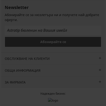
€
€
€
лв.)
Newsletter
(80,17
(80,17
(72,35
лв.)
лв.)
лв.)
Абонирайте се за нюзлетъра ни и получете най-добрите
оферти.
Абонирайте се
ОБСЛУЖВАНЕ НА КЛИЕНТИ
ОБЩА ИНФОРМАЦИЯ
ЗА ФИРМАТА
Надежден бизнес