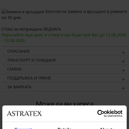
Безплатна замяна и връщане в рамките
на 30 дни.
Стока за изпращане ВЕДНАГА
Поръчайте още днес и стоката ще бъде при Вас до
12.08.
2026
-
13.08.
2026
ОПИСАНИЕ
ТРАНСПОРТ И ПЛАЩАНЕ
СМЯНА
ПОДДРЪЖКА И ПРАНЕ
ЗА МАРКАТА
Може да ви хареса