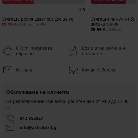
3
Стягаща рокля Laser cut Exclusive
Стягащи памучни бики
висока талия
37,79 €
(73,91 лв.)
53,99 €
25,99 €
(50,83 лв.)
8 % от покупката
Безплатна замяна и
обратно
връщане
Изгодна
Как да изберем
Разпродажба
-70%
4,8
5
Обслужване на клиенти
Стягащ
корсет
На разположение сме всеки работен ден от 9:00 до 17:00
Стягащ
Стягащ
Стягащ
Nella
ч
корсет
корсет
корсет
Намаление
с
с
Elegant
11,10
бикини
прашки
Shape
042 952927
€
Elegant
Elegant
(21,71
36,99
info@astratex.bg
Shape
Shape
лв.)
€
40,99
40,99
Първоначална цена
(72,35
36,99