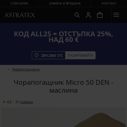
СПИСАНИЕ
ЗАМЯНА И ВРЪЩАНЕ
КОНТАКТ
КОД ALL25 = ОТСТЪПКА 25%,
НАД 60 €
ПАЗАРУВАЙТЕ
20
Ч
24
М
17
С
Чорапогащници
Чорапогащник Micro 50 DEN -
маслина
4,6
|
31
oценка