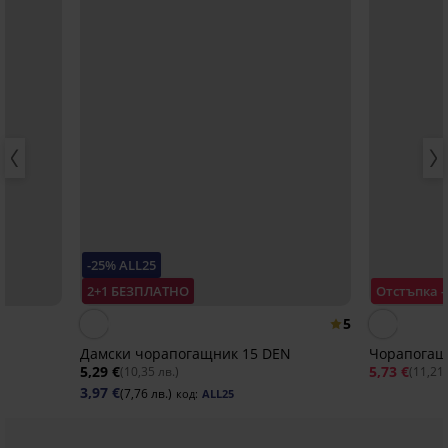
-25% ALL25
2+1 БЕЗПЛАТНО
Отстъпка 
5
N
Дамски чорапогащник 15 DEN
Чорапогащ
5,29 €
5,73 €
(10,35 лв.)
(11,21 
3,97 €
(7,76 лв.)
код:
ALL25