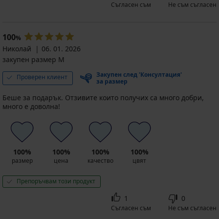
Съгласен съм
Не съм съгласен
100
%
Николай
06. 01. 2026
закупен размер M
Закупен след 'Консултация'
Проверен клиент
за размер
Беше за подарък. Отзивите които получих са много добри,
много е доволна!
100%
100%
100%
100%
размер
цена
качество
цвят
Препоръчвам този продукт
1
0
Съгласен съм
Не съм съгласен