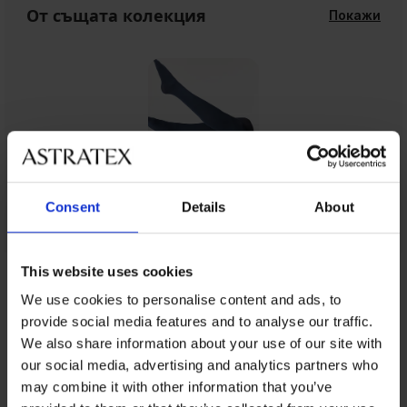
От същата колекция
Покажи
Consent
Details
About
This website uses cookies
От същата колекция
We use cookies to personalise content and ads, to
provide social media features and to analyse our traffic.
We also share information about your use of our site with
2+1 БЕЗПЛАТНО
2+1 БЕЗПЛАТНО
2+1 БЕЗПЛАТНО
2+1 БЕЗПЛАТНО
2+1 БЕЗПЛАТНО
2+1 БЕЗПЛАТНО
our social media, advertising and analytics partners who
-25 % ALL25
Разпродажба
-25 % ALL25
-25 % ALL25
-30%
-30%
-25 % ALL25
-25 % ALL25
-30%
-25 % ALL25
-30%
-69%
IMITED
may combine it with other information that you’ve
5
5
5
5
5