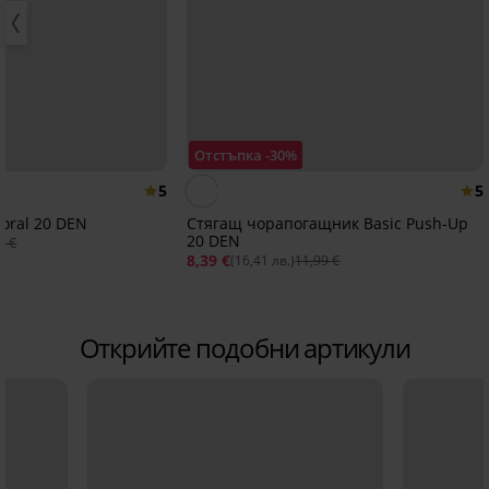
Отстъпка -30%
5
5
oral 20 DЕN
Стягащ чорапогащник Basic Push-Up
20 DEN
5 €
8,39 €
(16,41 лв.)
11,99 €
Открийте подобни артикули