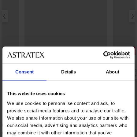
-20% BRA20
Отстъпка 
4,9
4,9
Смаляващ сутиен Spacer 3D Gia
Горнище н
Consent
Details
About
Minimizer
костюм Spa
49,99 €
34,99 €
(97,77 лв.)
(68,4
39,99 €
(78,21 лв.)
код:
BRA20
This website uses cookies
We use cookies to personalise content and ads, to
provide social media features and to analyse our traffic.
We also share information about your use of our site with
ОЦЕНКА НА ПРОДУКТ
our social media, advertising and analytics partners who
Чорапогащник Mama 20 DEN
may combine it with other information that you’ve