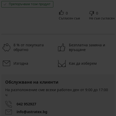
Препоръчвам този продукт
0
0
Съгласен съм
Не съм съгласен
8 % от покупката
Безплатна замяна и
обратно
връщане
Изгодна
Как да изберем
Обслужване на клиенти
На разположение сме всеки работен ден от 9:00 до 17:00
ч
042 952927
info@astratex.bg