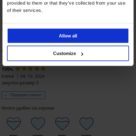
provided to them or that they’ve collected from your use
100
of their services.
%
2 оценили продукта
100
%
от клиентите, препоръчват продукта
Allow all
Сортиране
Customize
100
%
Елена
04. 10. 2024
закупен размер 5
Проверен клиент
Много удобен на корема!