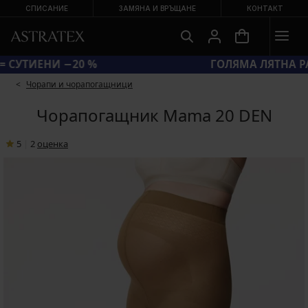
СПИСАНИЕ
ЗАМЯНА И ВРЪЩАНЕ
КОНТАКТ
КОД BRA20 = СУТИЕНИ −20 %
Чорапи и чорапогащници
Чорапогащник Mama 20 DEN
5
|
2
oценка