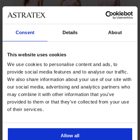
Consent
Details
About
This website uses cookies
От същата колекция
We use cookies to personalise content and ads, to
provide social media features and to analyse our traffic.
We also share information about your use of our site with
-60%
our social media, advertising and analytics partners who
ED
ITED
IMITED
LIMITED
LIMITED
may combine it with other information that you’ve
provided to them or that they’ve collected from your use
Дамска
Дамска
Дамска
PREMIUM
of their services.
пижама
пижама
памучна
Комплект
Сатенена
Night
Dream
пижама
от
пижама
Hearts
Love
Medelin
модал
Bluebella
с
с
Stripe
Cabo
Leonora
къси
дълъг
с
print
Allow all
къса
крачоли
ръкав
къси