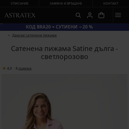
СПИСАНИЕ
ЗАМЯНА И ВРЪЩАНЕ
КОНТАКТ
КОД BRA20 = СУТИЕНИ −20 %
Дамски сатенени пижами
Сатенена пижама Satine дълга -
светлорозово
4,9
|
8
oценка