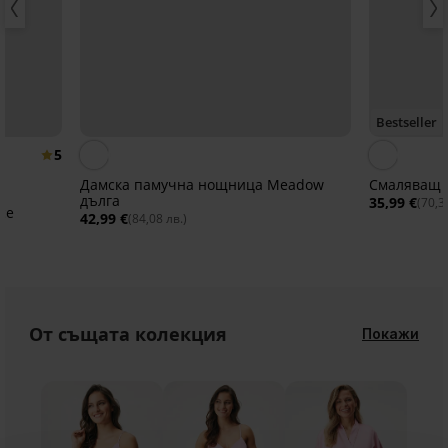
Bestseller
5
Дамска памучна нощница Meadow
Смаляващ с
дълга
35,99 €
(70,3
cе
42,99 €
(84,08 лв.)
От същата колекция
Покажи