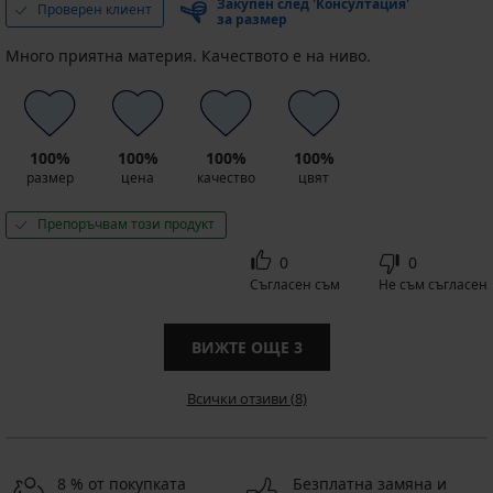
Закупен след 'Консултация'
Проверен клиент
за размер
Много приятна материя. Качеството е на ниво.
100%
100%
100%
100%
размер
цена
качество
цвят
Препоръчвам този продукт
0
0
Съгласен съм
Не съм съгласен
ВИЖТЕ ОЩЕ
3
Всички отзиви (8)
8 % от покупката
Безплатна замяна и