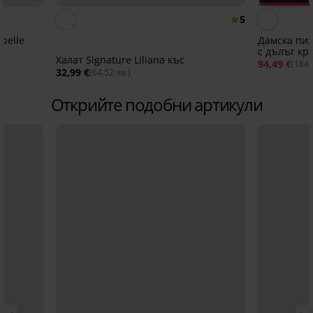
Отстъпка 
5
belle
Дамска пиж
с дълъг кр
Халат Signature Liliana къс
94,49 €
(184,
32,99 €
(64,52 лв.)
Открийте подобни артикули