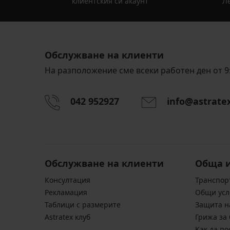
клиентския си акаунт
Ле
Обслужване на клиенти
На разположение сме всеки работен ден от 9:
042 952927
info@astrate
Обслужване на клиенти
Обща 
Консултация
Транспор
Pекламация
Общи усл
Таблици с размерите
Защита н
Astratex клуб
Грижа за 
Kак да по