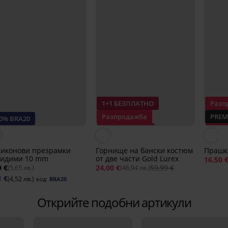
1+1 БЕЗПЛАТНО
Разп
Разпродажба
PREM
20% BRA20
Отстъпка -60%
Отст
иконови презрамки
Горнище на бански костюм
Прашк
видими 10 mm
от две части Gold Lurex
16,50 
9 €
24,00 €
59,99 €
(5,65 лв.)
(46,94 лв.)
1 €
(4,52 лв.)
код:
BRA20
Открийте подобни артикули