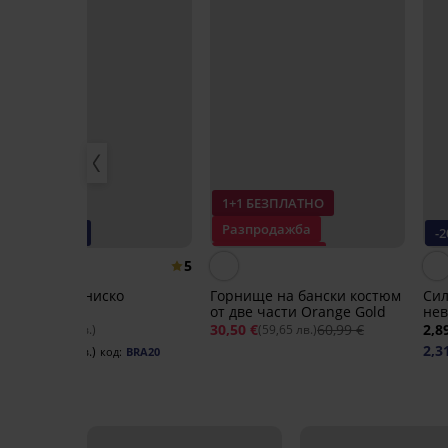
1+1 БЕЗПЛАТНО
Разпродажба
-20% BRA20
-
Отстъпка -50%
5
Колан за по-ниско
Горнище на бански костюм
Сил
закопчаване
от две части Orange Gold
не
7,79 €
30,50 €
60,99 €
2,8
(15,24 лв.)
(59,65 лв.)
6,23 €
2,3
(12,18 лв.)
код:
BRA20