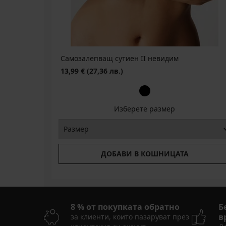
BRA20
Самозалепващ сутиен II невидим
13,99 €
(27,36 лв.)
Изберете размер
ДОБАВИ В КОШНИЦАТА
8 % от покупката обратно
Б
в
за клиенти, които пазаруват през