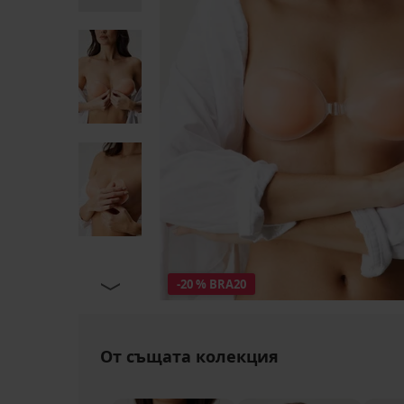
-20 % BRA20
От същата колекция