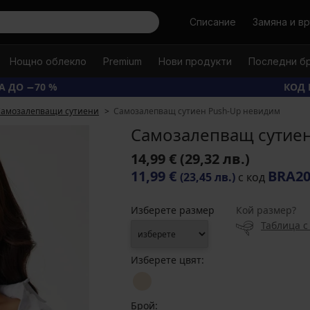
Търси
Списание
Замяна и в
Нощно облекло
Premium
Нови продукти
Последни б
А ДО −70 %
КОД 
Самозалепващи сутиени
Самозалепващ сутиен Push-Up невидим
Самозалепващ сутие
14,99 €
(29,32 лв.)
11,99 €
BRA2
(23,45 лв.)
с код
Изберете размер
Кой размер?
Таблица с
Изберете цвят:
Брой: