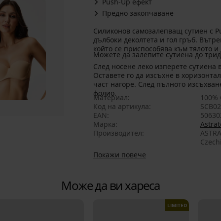
Push-Up ефект
Предно закопчаване
Силиконов самозалепващ сутиен с P
дълбоки деколтета и гол гръб. Вътр
който се приспособява към тялото и
Можете да залепите сутиена до трид
След носене леко изперете сутиена в
Оставете го да изсъхне в хоризонта
част нагоре. След пълното изсъхван
фолио.
Материал
100% 
Код на артикула
SCB02
EAN
50630
Марка
Astrat
Производител
ASTRA
Czech
Покажи повече
Може да ви хареса
LIMITED