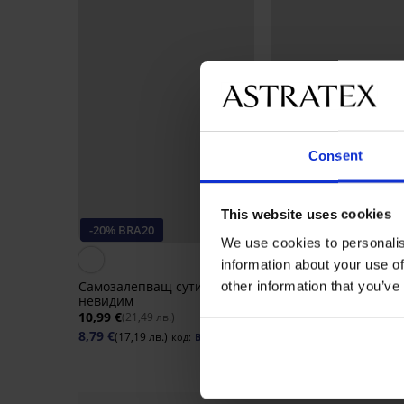
Consent
This website uses cookies
-20% BRA20
-20% BRA20
We use cookies to personalis
information about your use of
Самозалепващ сутиен III
Силиконов сутиен бе
other information that you’ve
невидим
презрамки
10,99 €
18,99 €
(21,49 лв.)
(37,14 лв.)
8,79 €
15,19 €
(17,19 лв.)
(29,71 лв.)
код:
BRA20
код:
B