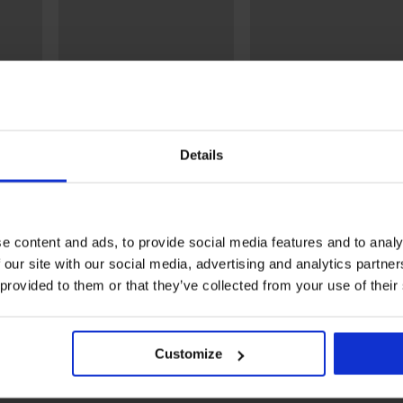
Details
-20% BRA20
-20% BRA20
e content and ads, to provide social media features and to analy
5
 our site with our social media, advertising and analytics partn
з
Самозалепващ сутиен
Самозалепващ сутиен II
 provided to them or that they’ve collected from your use of their
Plunge невидим
Pull-ups невидим
15,99 €
20,99 €
(31,27 лв.)
(41,05 лв.)
12,79 €
16,79 €
(25,02 лв.)
(32,84 лв.)
RA20
код:
BRA20
код:
BRA2
Customize