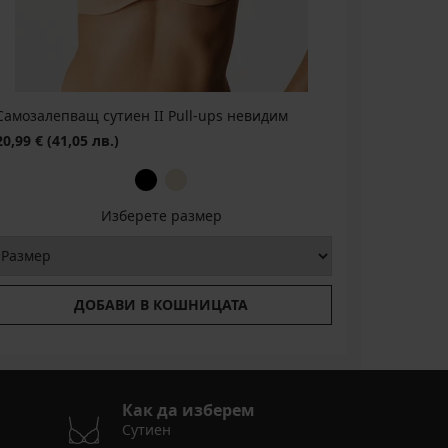
Самозалепващ сутиен II Pull-ups невидим
Самозале
20,99 €
(41,05 лв.)
15,99 €
(3
Изберете размер
ДОБАВИ В КОШНИЦАТА
Как да изберем
Сутиен