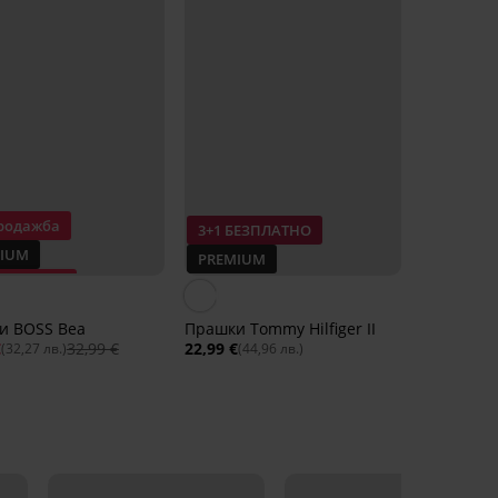
родажба
3+1 БЕЗПЛАТНО
IUM
PREMIUM
ъпка -50%
и BOSS Bea
Прашки Tommy Hilfiger II
€
32,99 €
22,99 €
(32,27 лв.)
(44,96 лв.)