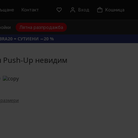
ръщане
Контакт
Вход
Kошница
ройки
Лятна разпродажба
BRA20 = СУТИЕНИ −20 %
н Push-Up невидим
0
 размери