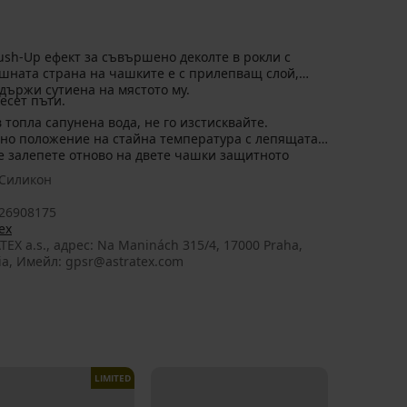
ush-Up ефект за съвършено деколте в рокли с
ешната страна на чашките е с прилепващ слой,
 държи сутиена на мястото му.
есет пъти.
 топла сапунена вода, не го изстисквайте.
лно положение на стайна температура с лепящата
е залепете отново на двете чашки защитното
Силикон
26908175
ex
TEX a.s., aдрес: Na Maninách 315/4, 17000 Praha,
ia, Имейл: gpsr@astratex.com
LIMITED