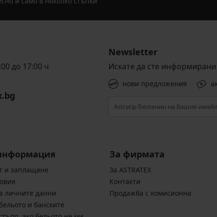
сно и само в няколко стъпки
Newsletter
00 до 17:00 ч
Искате да сте информирани 
нови предложения
а
x.bg
информация
За фирмата
т и заплащане
За ASTRATEX
овия
Контакти
а личните данни
Продажба с комисионна
бельото и банските
стъпя, ако бельото не ми