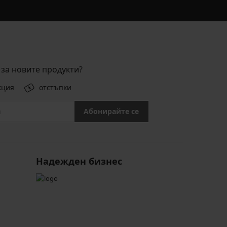
за новите продукти?
кция
отстъпки
Абонирайте се
Надежден бизнес