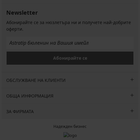
лв.)
€
53,99
Първоначална цена
65,99
(91,90
€
Newsletter
€
лв.)
(105,60
(129,07
лв.)
Абонирайте се за нюзлетъра ни и получете най-добрите
лв.)
оферти.
Абонирайте се
ОБСЛУЖВАНЕ НА КЛИЕНТИ
ОБЩА ИНФОРМАЦИЯ
ЗА ФИРМАТА
Надежден бизнес