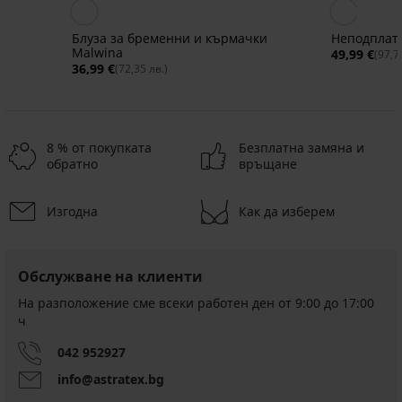
Блуза за бременни и кърмачки
Неподплате
Malwina
49,99 €
(97,7
36,99 €
(72,35 лв.)
8 % от покупката
Безплатна замяна и
обратно
връщане
Изгодна
Как да изберем
Разпродажба
-70%
Обслужване на клиенти
Панталон
за
На разположение сме всеки работен ден от 9:00 до 17:00
бременни
ч
Панталон
Alice
за
Панталон
Намаление
19,80
042 952927
бременни
за
€
Wisk
бременни
info@astratex.bg
(38,73
Nadia
46,99