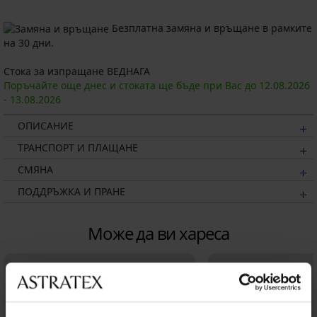
Безплатна замяна и връщане в рамките
на 30 дни.
Стока за изпращане ВЕДНАГА
Поръчайте още днес и стоката ще бъде при Вас до
12.08.
2026
-
13.08.
2026
ОПИСАНИЕ
ТРАНСПОРТ И ПЛАЩАНЕ
СМЯНА
ПОДДРЪЖКА И ПРАНЕ
Може да ви хареса