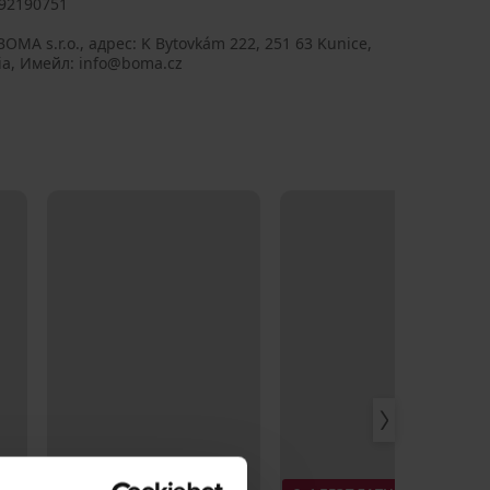
92190751
BOMA s.r.o., aдрес: K Bytovkám 222, 251 63 Kunice,
ia, Имейл: info@boma.cz