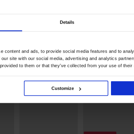
2+1 БЕЗПЛАТНО
2+1 БЕЗПЛАТНО
5
3PACK спортни чорапи
Спортни чорапи Legan 
Details
Codex къси
глезена
rooke
17,99 €
6,99 €
(35,19 лв.)
(13,67 лв.)
Открийте подобни артикули
e content and ads, to provide social media features and to analy
 our site with our social media, advertising and analytics partn
 provided to them or that they’ve collected from your use of their
Customize