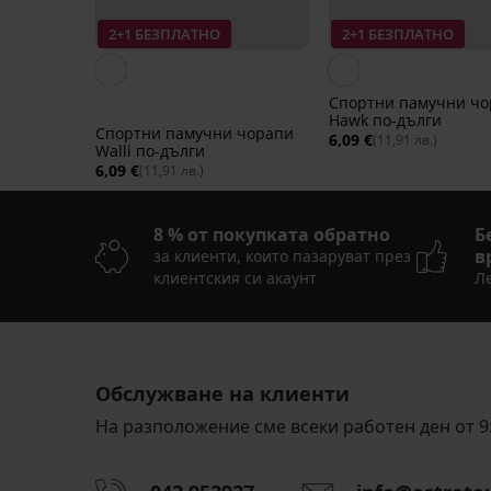
2+1 БЕЗПЛАТНО
2+1 БЕЗПЛАТНО
Спортни памучни ч
Hawk по-дълги
Спортни памучни чорапи
6,09 €
(11,91 лв.)
Walli по-дълги
6,09 €
(11,91 лв.)
8 % от покупката обратно
Б
в
за клиенти, които пазаруват през
клиентския си акаунт
Ле
2+1 БЕЗПЛАТНО
2+1 БЕЗПЛАТНО
2+1 БЕЗПЛАТНО
2+1 БЕЗПЛАТНО
Разпродажба
-30%
-40%
LIMITED
Обслужване на клиенти
5
На разположение сме всеки работен ден от 9:
3PACK
3PACK
3PACK
чорапи
бамбукови
бамбукови
3PACK
3PACK
FILA
чорапи
чорапи