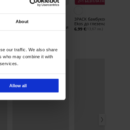
2+1 БЕЗПЛАТНО
2+1 БЕЗПЛАТНО
4,8
до
3PACK бамбукови чорапи
About
Ekos до глезена
Спортни бамбукови чорапи
6,99 €
(13,67 лв.)
Belkin до глезена
8,19 €
(16,02 лв.)
se our traffic. We also share
ers who may combine it with
LIMITED
 services.
Allow all