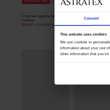
Отстъпка -30%
2+1 БЕЗПЛАТНО
Спортни чорапи Morfan до
Consent
глезена
Бамбукови чорапи B
3,70 €
5,29 €
(7,24 лв.)
до глезена
8,19 €
(16,02 лв.)
This website uses cookies
We use cookies to personalis
information about your use of
other information that you’ve