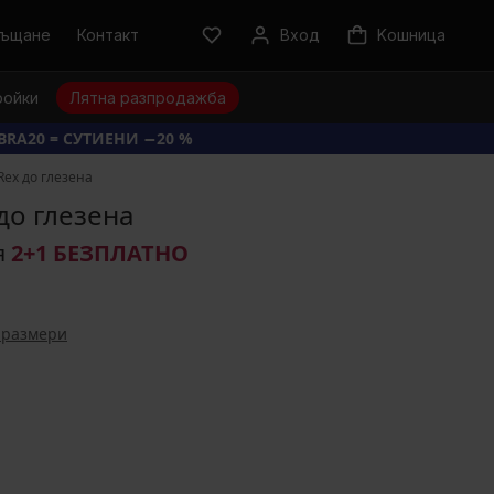
ръщане
Контакт
Вход
Kошница
ройки
Лятна разпродажба
BRA20 = СУТИЕНИ −20 %
ex до глезена
до глезена
я
2+1 БЕЗПЛАТНО
 размери