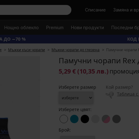
Търси
Списание
Замяна и в
Нощно облекло
Premium
Нови продукти
Последни б
А ДО −70 %
КОД 
и
Мъжки къси чорапи
Мъжки чорапи до глезена
Памучни чорапи R
Памучни чорапи Rex 
5,29 €
(10,35 лв.)
промоци
Изберете размер
Кой размер?
Таблица с
Изберете цвят:
Брой: