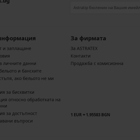
x.bg
информация
За фирмата
т и заплащане
За ASTRATEX
овия
Контакти
а личните данни
Продажба с комисионна
бельото и банските
стъпя, ако бельото не ми
ия за бисквитки
ия относно обработката на
нни
ия за достъпност
1 EUR = 1.95583 BGN
давани въпроси