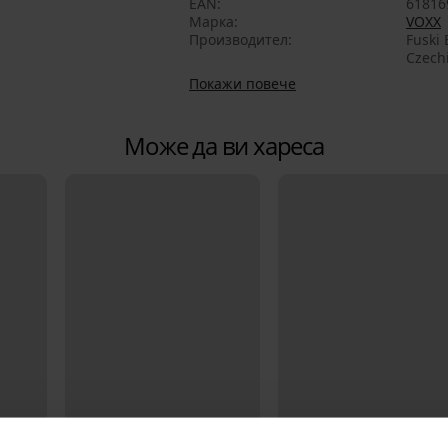
EAN
61816
Марка
VOXX
Производител
Fuski 
Czech
Покажи повече
Може да ви хареса