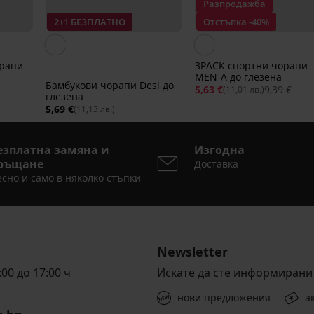
Разпродажба
2+1 БЕЗПЛАТНО
Отстъпка -40%
орапи
3PACK спортни чорапи
MEN-A до глезена
Бамбукови чорапи Desi до
5,63 €
9,39 €
(11,01 лв.)
глезена
5,69 €
(11,13 лв.)
езплатна замяна и
Изгодна
ръщане
Доставка
сно и само в няколко стъпки
Newsletter
00 до 17:00 ч
Искате да сте информирани 
нови предложения
а