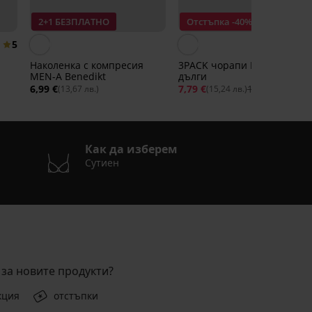
2+1 БЕЗПЛАТНО
Отстъпка -40%
5
Наколенка с компресия
3PACK чорапи Finnegan по-
MEN-A Benedikt
дълги
6,99 €
7,79 €
12,99 €
(13,67 лв.)
(15,24 лв.)
Как да изберем
Сутиен
за новите продукти?
кция
отстъпки