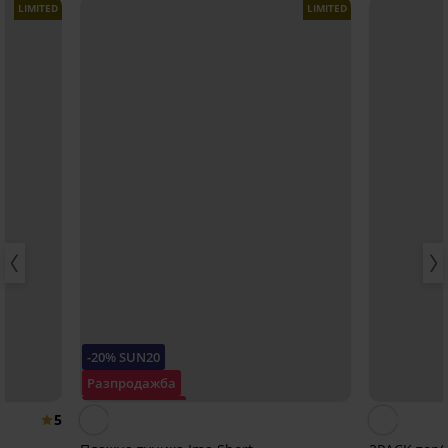
LIMITED
LIMITED
-20% SUN20
Разпродажба
Отстъпка -60%
5