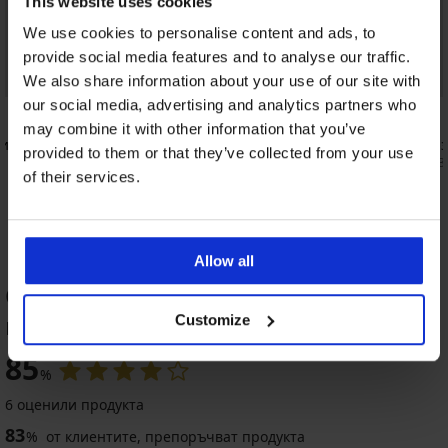
This website uses cookies
We use cookies to personalise content and ads, to
provide social media features and to analyse our traffic.
We also share information about your use of our site with
our social media, advertising and analytics partners who
5
5
may combine it with other information that you’ve
ни
Колан за по-ниско закопчаване
Подложки з
provided to them or that they’ve collected from your use
7,79 €
13,99 €
(15,24 лв.)
(27,3
of their services.
Allow all
ОЦЕНКА НА ПРОДУКТ Органайзер за
пътуване Travel
Customize
85
%
6 оценили продукта
83
%
от клиентите, препоръчват продукта