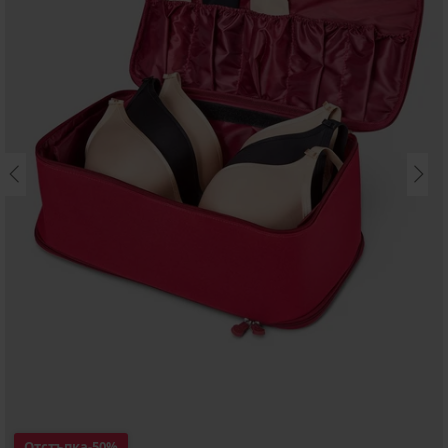
Отстъпка
-50%