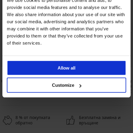
We use cookies to personalise content and ads, to
provide social media features and to analyse our traffic.
We also share information about your use of our site with
our social media, advertising and analytics partners who
may combine it with other information that you’ve
provided to them or that they’ve collected from your use
of their services.
Bestseller
Bestseller
Allow all
4,4
4,9
Up с
Сутиен Push Perfect Bardot подплатен
Сутиен Simp
Customize
подплатен
53,99 €
(105,60 лв.)
20,99 €
(41,0
8 % от покупката
Безплатна замяна и
обратно
връщане