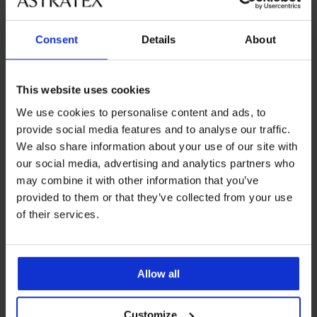
Consent
Details
About
От същата колекция
This website uses cookies
We use cookies to personalise content and ads, to
provide social media features and to analyse our traffic.
-30%
We also share information about your use of our site with
our social media, advertising and analytics partners who
may combine it with other information that you’ve
provided to them or that they’ve collected from your use
Клин
за
of their services.
бременни
Makenzie
Намаление
23,09
€
Allow all
(45,16
лв.)
Първоначална цена
32,99
Customize