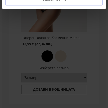
€
(64,52
лв.)
Опорен колан за бременни Mama
13,99 €
(27,36 лв.)
Изберете размер
ДОБАВИ В КОШНИЦАТА