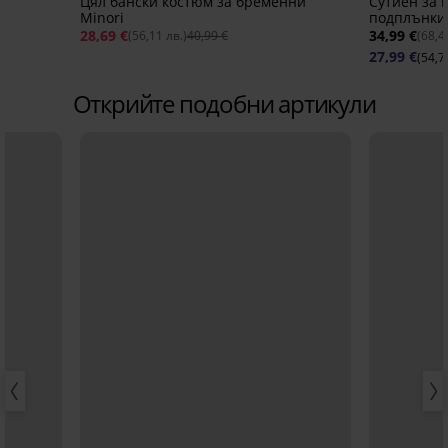
Цял бански костюм за бременни
Сутиен за 
Minori
подплънки
28,69 €
34,99 €
(56,11 лв.)
40,99 €
(68,4
27,99 €
(54,7
Открийте подобни артикули