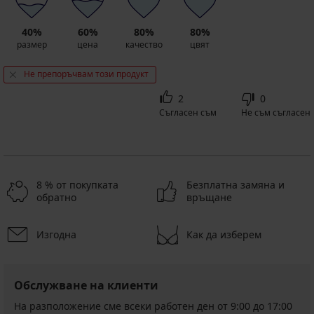
40%
60%
80%
80%
размер
цена
качество
цвят
Не препоръчвам този продукт
2
0
Съгласен съм
Не съм съгласен
8 % от покупката
Безплатна замяна и
обратно
връщане
Изгодна
Как да изберем
Обслужване на клиенти
На разположение сме всеки работен ден от 9:00 до 17:00