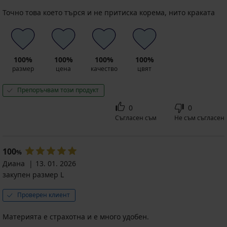
Точно това което търся и не притиска корема, нито краката
100%
100%
100%
100%
размер
цена
качество
цвят
Препоръчвам този продукт
0
0
Съгласен съм
Не съм съгласен
100
%
Диана
13. 01. 2026
закупен размер L
Проверен клиент
Материята е страхотна и е много удобен.