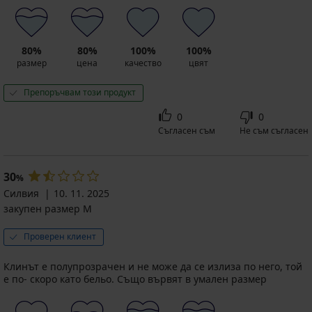
80%
80%
100%
100%
размер
цена
качество
цвят
Препоръчвам този продукт
0
0
Съгласен съм
Не съм съгласен
30
%
Силвия
10. 11. 2025
закупен размер M
Проверен клиент
Клинът е полупрозрачен и не може да се излиза по него, той
е по- скоро като бельо. Също вървят в умален размер