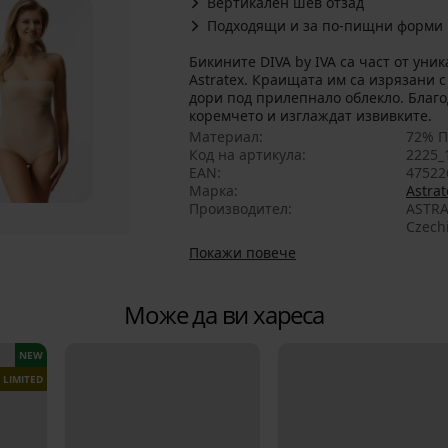
Вертикален шев отзад
Подходящи и за по-пищни форми
Бикините DIVA by IVA са част от уни
Astratex. Краищата им са изрязани с
дори под прилепнало облекло. Благ
коремчето и изглаждат извивките.
Материал
72% П
Код на артикула
2225_
EAN
47522
Марка
Astrat
Производител
ASTRA
Czech
Покажи повече
Може да ви хареса
NEW
LIMITED