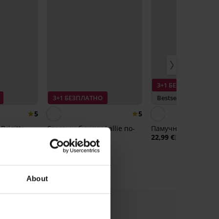
3+1 БЕЗПЛАТНО
3+1 БЕЗПЛАТНО
Bestseller
5
5
rigittе
Стягащи бикини Lallie по-
Памучни стягащи б
дълбоки памучни
22,99 €
(44,96 лв.)
34,99 €
(68,43 лв.)
About