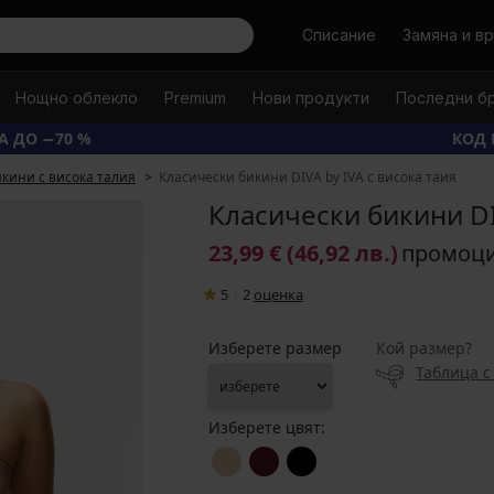
Търси
Списание
Замяна и в
Нощно облекло
Premium
Нови продукти
Последни б
А ДО −70 %
КОД 
кини с висока талия
Класически бикини DIVA by IVA с висока таия
Класически бикини DIV
23,99 €
(46,92 лв.)
промоц
5
|
2
oценка
Изберете размер
Кой размер?
Таблица с
Изберете цвят: