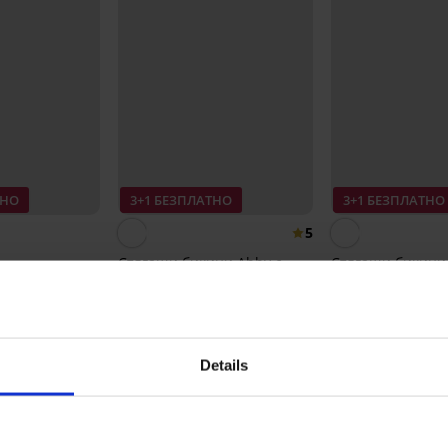
ТНО
3+1 БЕЗПЛАТНО
3+1 БЕЗПЛАТНО
5
Стягащи бикини Abby с
Стягащи бикини B
висока талия
23,99 €
(46,92 лв.)
икини Sophie
24,99 €
(48,88 лв.)
в.)
Details
От същата колекция