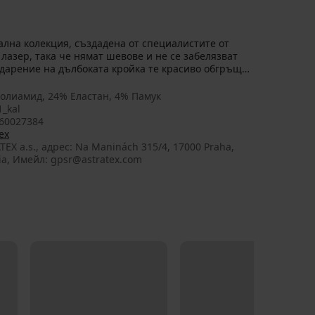
кална колекция, създадена от специалистите от
 лазер, така че нямат шевове и не се забелязват
одарение на дълбоката кройка те красиво обгръщат
олиамид, 24% Еластан, 4% Памук
1_kal
60027384
ex
TEX a.s., aдрес: Na Maninách 315/4, 17000 Praha,
ia, Имейл: gpsr@astratex.com