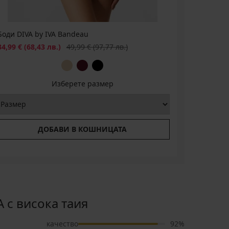
Боди DIVA by IVA Bandeau
Топ DIVA 
Намаление
Първоначална цена
Намаление
34,99 €
(68,43 лв.)
49,99 €
(97,77 лв.)
25,89 €
(5
Изберете размер
ДОБАВИ В КОШНИЦАТА
 с висока таия
качество
92%