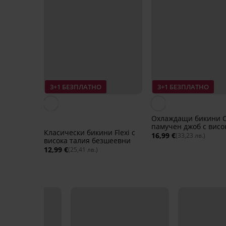
3+1 БЕЗПЛАТНО
3+1 БЕЗПЛАТНО
Охлаждащи бикини 
памучен джоб с висо
Класически бикини Flexi с
талия
16,99 €
(33,23 лв.)
висока талия безшеевни
12,99 €
(25,41 лв.)