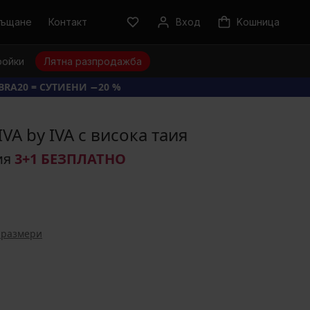
ръщане
Контакт
Вход
Kошница
ройки
Лятна разпродажба
BRA20 = СУТИЕНИ −20 %
A by IVA с висока таия
ия
3+1 БЕЗПЛАТНО
 размери