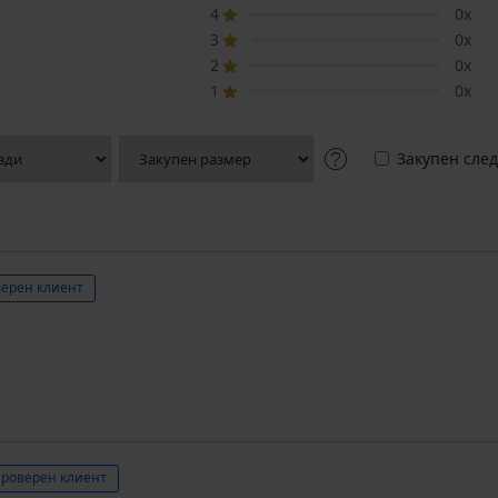
4
0x
3
0x
2
0x
1
0x
Закупен след
ерен клиент
роверен клиент