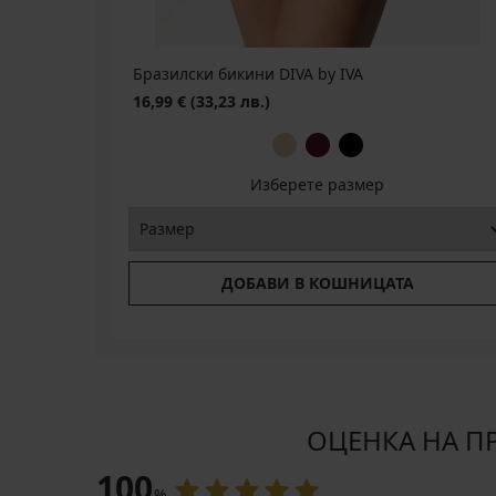
промоция
БЕЗПЛАТНО
БЕЗПЛАТНО
лв.)
3+1
БЕЗПЛАТНО
Бразилски бикини DIVA by IVA
16,99 €
(33,23 лв.)
Изберете размер
ДОБАВИ В КОШНИЦАТА
ОЦЕНКА НА ПРО
100
%