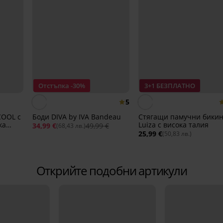
Отстъпка -30%
3+1 БЕЗПЛАТНО
5
COOL с
Боди DIVA by IVA Bandeau
Стягащи памучни бики
ка
Luiza с висока талия
34,99 €
49,99 €
(68,43 лв.)
25,99 €
(50,83 лв.)
Открийте подобни артикули