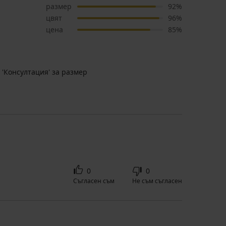
размер
92%
цвят
96%
цена
85%
 'Консултация' за размер
0
0
Съгласен съм
Не съм съгласен