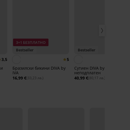
3+1 БЕЗПЛАТНО
Bestseller
Bestseller
3,5
5
4,
ни
Бразилски бикини DIVA by
Сутиен DIVA by IVA
IVA
неподплатен
16,99 €
40,99 €
(33,23 лв.)
(80,17 лв.)