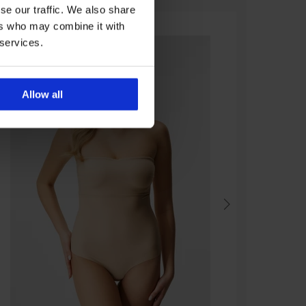
se our traffic. We also share
ers who may combine it with
 services.
Allow all