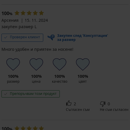
100
%
Арсения
15. 11. 2024
закупен размер L
Закупен след 'Консултация'
Проверен клиент
за размер
Много удобен и приятен за носене!
100%
100%
100%
100%
размер
цена
качество
цвят
Препоръчвам този продукт
2
0
Съгласен съм
Не съм съгласен
100
%