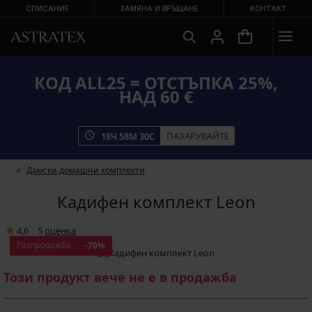
СПИСАНИЕ
ЗАМЯНА И ВРЪЩАНЕ
КОНТАКТ
КОД ALL25 = ОТСТЪПКА 25%,
НАД 60 €
ПАЗАРУВАЙТЕ
18
Ч
58
М
30
С
Дамски домашни комплекти
Кадифен комплект Leon
4,6
|
5
oценка
Разпродажба
-70%
Този продукт вече не е в продажба