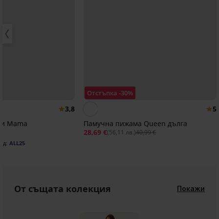
Отстъпка -30%
3,8
5
ни Mama
Памучна пижама Queen дълга
28,69 €
(56,11 лв.)
40,99 €
од:
ALL25
От същата колекция
Покажи