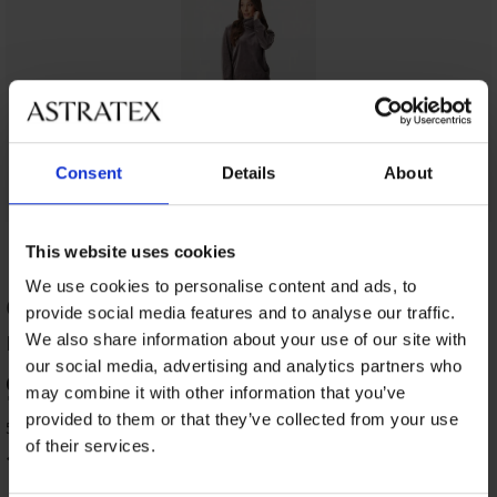
Consent
Details
About
This website uses cookies
We use cookies to personalise content and ads, to
ОЦЕНКА НА ПРОДУКТ Кадифен
provide social media features and to analyse our traffic.
комплект Leon
We also share information about your use of our site with
our social media, advertising and analytics partners who
92
may combine it with other information that you’ve
%
provided to them or that they’ve collected from your use
5 оценили продукта
of their services.
100
%
от клиентите, препоръчват продукта