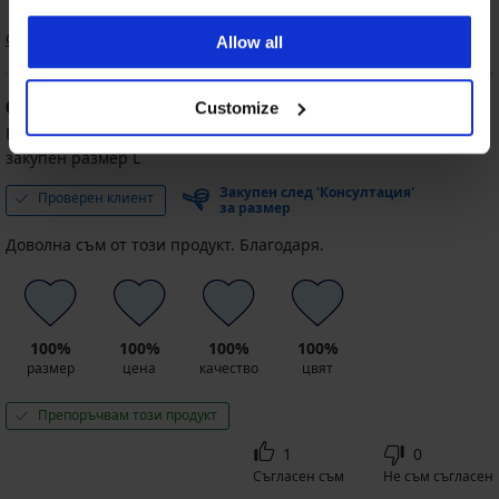
Сортиране
Allow all
60
Customize
%
Елена
23. 05. 2025
закупен размер L
Закупен след 'Консултация'
Проверен клиент
за размер
Доволна съм от този продукт. Благодаря.
100%
100%
100%
100%
размер
цена
качество
цвят
Препоръчвам този продукт
1
0
Съгласен съм
Не съм съгласен