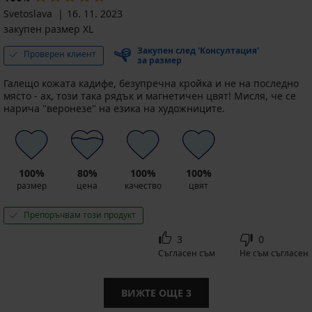
Svetoslava
16. 11. 2023
закупен размер XL
Закупен след 'Консултация'
Проверен клиент
за размер
Галещо кожата кадифе, безупречна кройка и не на последно
място - ах, този така рядък и магнетичен цвят! Мисля, че се
нарича "веронезе" на езика на художниците.
100%
80%
100%
100%
размер
цена
качество
цвят
Препоръчвам този продукт
3
0
Съгласен съм
Не съм съгласен
ВИЖТЕ ОЩЕ
3