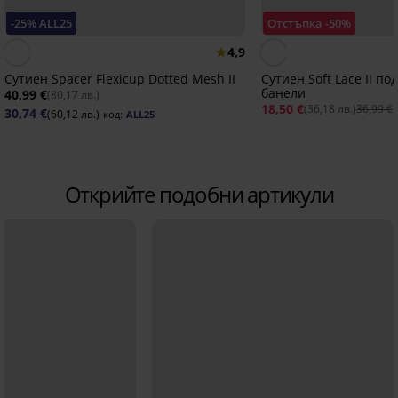
-25% ALL25
Отстъпка -50%
4,9
Сутиен Spacer Flexicup Dotted Mesh II
Сутиен Soft Lace II по
банели
40,99 €
(80,17 лв.)
18,50 €
(36,18 лв.)
36,99 €
30,74 €
(60,12 лв.)
код:
ALL25
Открийте подобни артикули