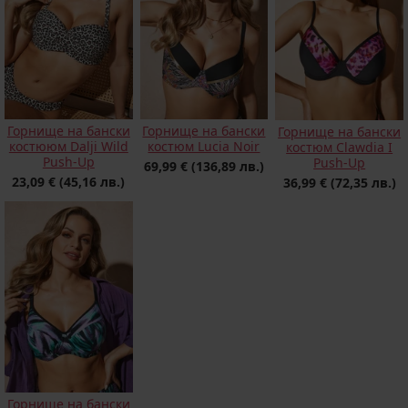
Горнище на бански
Горнище на бански
Горнище на бански
костююм Dalji Wild
костюм Lucia Noir
костюм Clawdia I
Push-Up
Push-Up
69,99 €
(136,89 лв.)
23,09 €
(45,16 лв.)
36,99 €
(72,35 лв.)
Горнище на бански