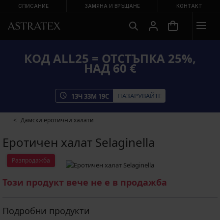
СПИСАНИЕ
ЗАМЯНА И ВРЪЩАНЕ
КОНТАКТ
КОД ALL25 = ОТСТЪПКА 25%,
НАД 60 €
ПАЗАРУВАЙТЕ
13
Ч
33
М
19
С
Дамски еротични халати
Еротичен халат Selaginella
Разпродажба
Този продукт вече не е в продажба
Подробни продукти