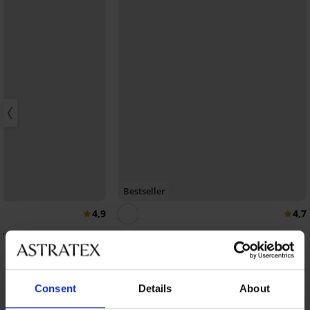
Bestseller
4,9
4,7
ect Bardot подплатен
Сутиен Spacer Delicate Flower
40,99 €
(80,17 лв.)
Consent
Details
About