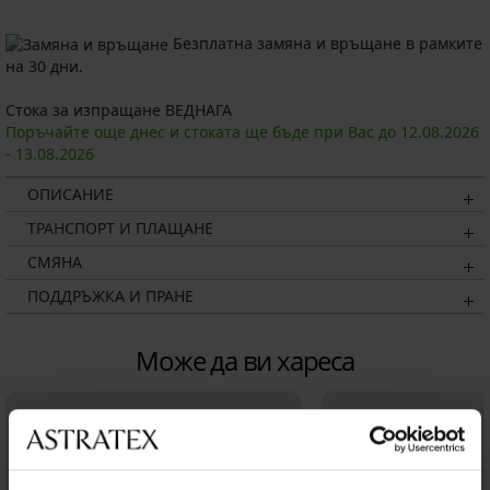
Безплатна замяна и връщане в рамките
на 30 дни.
Стока за изпращане ВЕДНАГА
Поръчайте още днес и стоката ще бъде при Вас до
12.08.
2026
-
13.08.
2026
ОПИСАНИЕ
ТРАНСПОРТ И ПЛАЩАНЕ
СМЯНА
ПОДДРЪЖКА И ПРАНЕ
Може да ви хареса