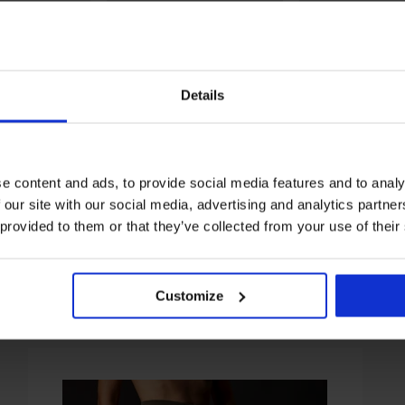
Details
ТНО
Отстъпка -30%
Отстъпка -30%
к OMSA Super
Чорапогащник Infinity I 20
Чорапогащник Pl
DEN
Basic Matt 20 DE
e content and ads, to provide social media features and to analy
5,73 €
8,19 €
5,73 €
8,
)
(11,21 лв.)
(11,21 лв.)
 our site with our social media, advertising and analytics partn
 provided to them or that they’ve collected from your use of their
Customize
От същата колекция