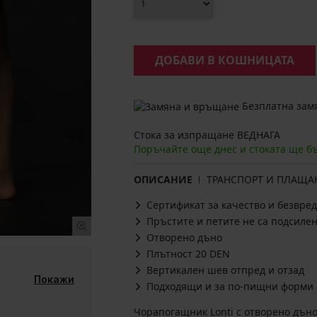
ДОБАВИ В КОШНИЦАТА
Безплатна замя
Стока за изпращане ВЕДНАГА
Поръчайте още днес и стоката ще б
ОПИСАНИЕ
ТРАНСПОРТ И ПЛАЩА
Сертификат за качество и безвред
Пръстите и петите не са подсиле
Отворено дъно
Плътност 20 DEN
Вертикален шев отпред и отзад
Покажи
Подходящи и за по-пищни форми
Чорапогащник Lonti с отворено дъно 