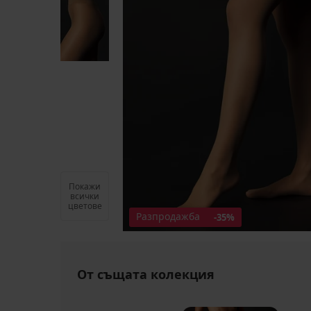
Покажи
всички
цветове
Разпродажба
-35%
От същата колекция