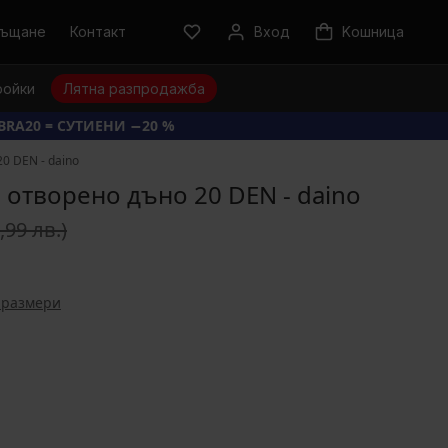
ръщане
Контакт
Вход
Kошница
ройки
Лятна разпродажба
BRA20 = СУТИЕНИ −20 %
0 DEN - daino
 отворено дъно 20 DEN - daino
,99 лв.)
 размери