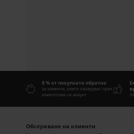
8 % от покупката обратно
Б
в
за клиенти, които пазаруват през
клиентския си акаунт
Ле
Обслужване на клиенти