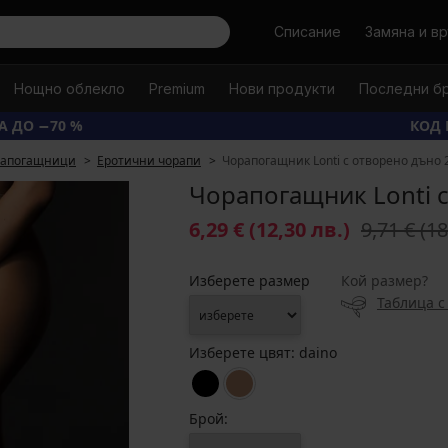
Търси
Списание
Замяна и в
Нощно облекло
Premium
Нови продукти
Последни б
А ДО −70 %
КОД 
рапогащници
Еротични чорапи
Чорапогащник Lonti с отворено дъно 2
Чорапогащник Lonti с
6,29 €
(12,30 лв.)
9,71 €
(18
Изберете размер
Кой размер?
Таблица с
Изберете цвят:
daino
Брой: