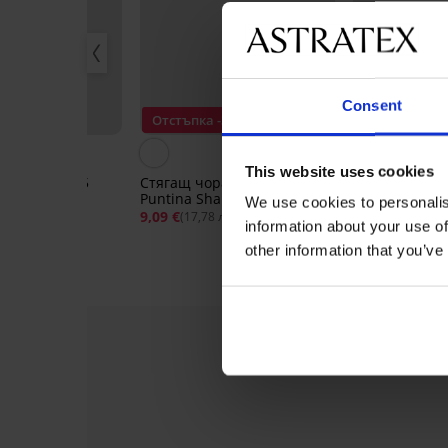
Consent
ПЛАТНО
Отстъпка -30%
2+1 БЕЗПЛА
This website uses cookies
ник Dalia 15
Стягащ чорапогащник
Чорапогащни
Puntina Shapеr 20 DEN
20 DEN
We use cookies to personalis
9,09 €
12,99 €
6,99 €
 лв.)
(17,78 лв.)
(13,67 лв.
information about your use of
other information that you’ve
2+1 БЕЗПЛАТНО
-50%
-30%
-30%
-30%