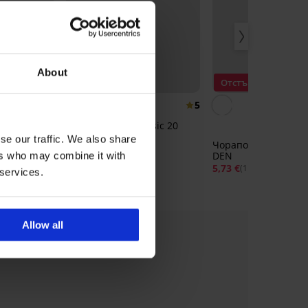
About
2+1 БЕЗПЛАТНО
Отстъпка -30%
5
us Size
Чорапогащник Basic 20
N
DEN Matt
se our traffic. We also share
Чорапогащник Nebb
19 €
5,29 €
(10,35 лв.)
DEN
ers who may combine it with
5,73 €
8,19 €
(11,21 лв.)
 services.
Allow all