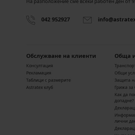
На разположение сме всеки работен ден от 9:
042 952927
info@astrate
Обслужване на клиенти
Обща 
Консултация
Транспор
Pекламация
Общи усл
Таблици с размерите
Защита н
Astratex клуб
Грижа за 
Kак да по
допадне?
Декларац
Информац
лични да
Декларац