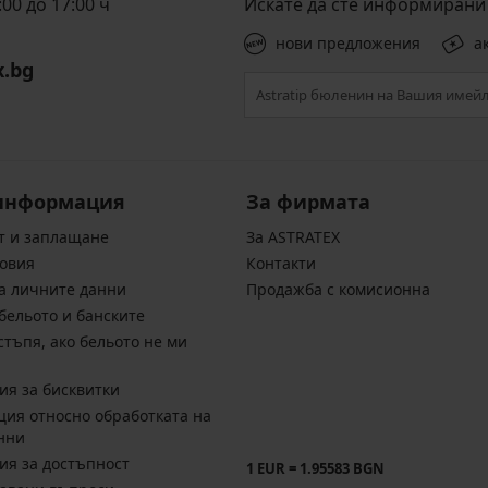
00 до 17:00 ч
Искате да сте информирани 
нови предложения
а
x.bg
информация
За фирмата
т и заплащане
За ASTRATEX
овия
Контакти
а личните данни
Продажба с комисионна
бельото и банските
стъпя, ако бельото не ми
ия за бисквитки
ия относно обработката на
нни
ия за достъпност
1 EUR = 1.95583 BGN