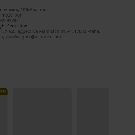
олиамид, 10% Еластан
timo20_pun
92593897
ght Seduction
TEX a.s., aдрес: Na Maninách 315/4, 17000 Praha,
ia, Имейл: gpsr@astratex.com
ITED