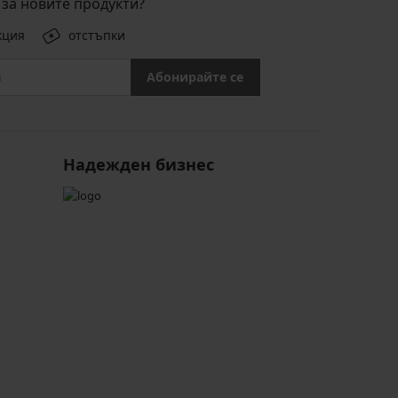
за новите продукти?
кция
отстъпки
Абонирайте се
Надежден бизнес