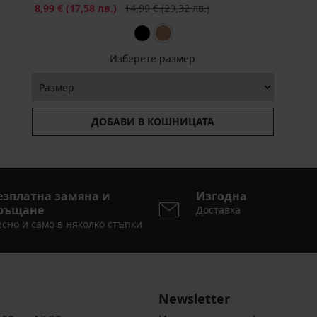
Намаление
Първоначална цена
8,99 €
(17,58 лв.)
14,99 €
(29,32 лв.)
Изберете размер
ДОБАВИ В КОШНИЦАТА
езплатна замяна и
Изгодна
ръщане
Доставка
сно и само в няколко стъпки
Newsletter