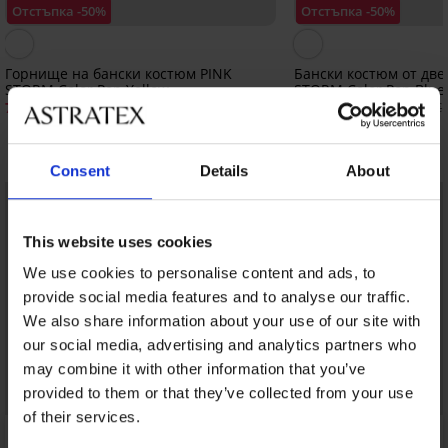
Отстъпка -50%
Отстъпка -50%
Горнище на бански костюм PINK
Бански костюм от две
STORM Color Pop Yellow
STORM Color Pop Blue
7,50 €
13,50 €
(14,67 лв.)
14,99 €
(26,40 лв.)
26,98 €
Открийте подобни артикули
Consent
Details
About
LIMITED
LIMITED
This website uses cookies
We use cookies to personalise content and ads, to
provide social media features and to analyse our traffic.
We also share information about your use of our site with
our social media, advertising and analytics partners who
may combine it with other information that you’ve
provided to them or that they’ve collected from your use
of their services.