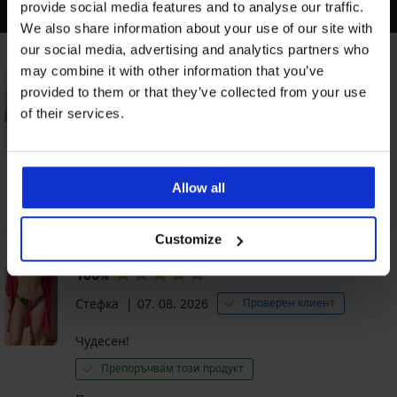
ПОСЛЕДНИ ОТЗИВИ
provide social media features and to analyse our traffic.
We also share information about your use of our site with
our social media, advertising and analytics partners who
Сутиен Origins Shiny Bralette
may combine it with other information that you’ve
100
%
provided to them or that they’ve collected from your use
Veronica
07. 08. 2026
Проверен клиент
of their services.
Super!
Препоръчвам този продукт
Allow all
Прочетете пълната оценка
Customize
Долнище на бански костюм Skylee
100
%
Стефка
07. 08. 2026
Проверен клиент
Чудесен!
Препоръчвам този продукт