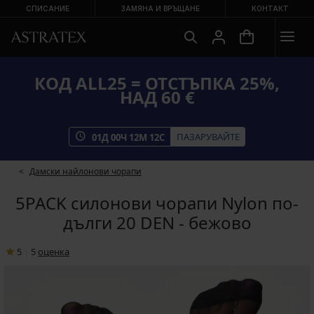
СПИСАНИЕ
ЗАМЯНА И ВРЪЩАНЕ
КОНТАКТ
КОД ALL25 = ОТСТЪПКА 25%,
НАД 60 €
ПАЗАРУВАЙТЕ
01
Д
00
Ч
12
М
11
С
Дамски найлонови чорапи
5PACK силонови чорапи Nylon по-
дълги 20 DEN - бежово
5
|
5
oценка