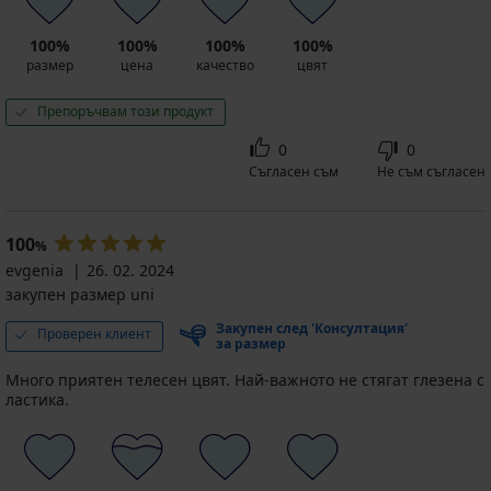
100%
100%
100%
100%
размер
цена
качество
цвят
Препоръчвам този продукт
0
0
Съгласен съм
Не съм съгласен
100
%
evgenia
26. 02. 2024
закупен размер uni
Закупен след 'Консултация'
Проверен клиент
за размер
Mного приятен телесен цвят. Най-важното не стягат глезена с
ластика.