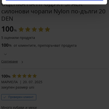
ОЦЕНКА НА ПРОДУКТ 5PACK
силонови чорапи Nylon по-дълги 20
DEN
100
%
5 оценили продукта
100
%
от клиентите, препоръчват продукта
Сортиране
100
%
МАРИЕЛА
20. 07. 2025
закупен размер uni
Проверен клиент
Много хубави и меки