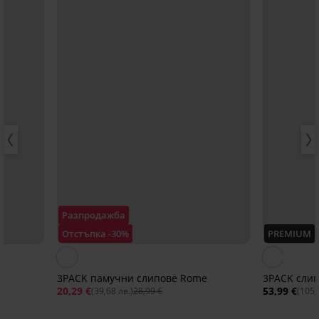
Разпродажба
Отстъпка -30%
PREMIUM
y
3PACK памучни слипове Rome
3PACK слип
20,29 €
53,99 €
(39,68 лв.)
28,99 €
(105,