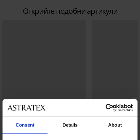
Открийте подобни артикули
Consent
Details
About