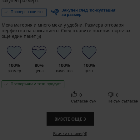
закупен размер L
Закупен след 'Консултация'
Проверен клиент
за размер
Мека материя и много меки у удобни. Размера отговаря
перфектно на описанието. След първите носения поръчах
още един пакет )))
100%
80%
100%
100%
размер
цена
качество
цвят
Препоръчвам този продукт
0
0
Съгласен съм
Не съм съгласен
ВИЖТЕ ОЩЕ
3
Всички отзиви (4)