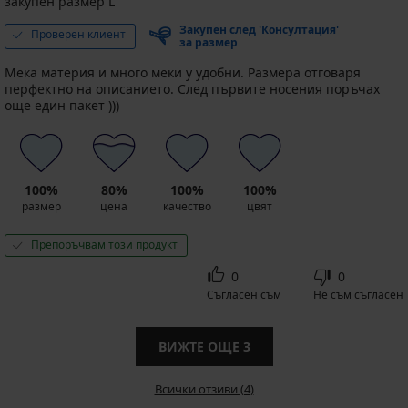
закупен размер L
Закупен след 'Консултация'
Проверен клиент
за размер
Мека материя и много меки у удобни. Размера отговаря
перфектно на описанието. След първите носения поръчах
още един пакет )))
100%
80%
100%
100%
размер
цена
качество
цвят
Препоръчвам този продукт
0
0
Съгласен съм
Не съм съгласен
ВИЖТЕ ОЩЕ
3
Всички отзиви (4)