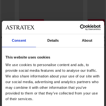
Отстъпка -30%
Отстъпка 
5
5
оксерки
2PACK памучни шорти Karlo
3PACK бамб
Consent
Details
About
JONES JACN
21,69 €
(42,42 лв.)
30,99 €
21,69 €
(42,4
This website uses cookies
We use cookies to personalise content and ads, to
От същата колекция
Покажи
provide social media features and to analyse our traffic.
We also share information about your use of our site with
our social media, advertising and analytics partners who
may combine it with other information that you’ve
provided to them or that they’ve collected from your use
of their services.