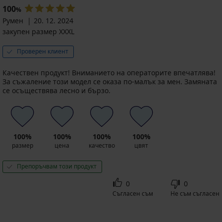
100
%
Румен
20. 12. 2024
закупен размер XXXL
Проверен клиент
Качествен продукт! Вниманието на операторите впечатлява!
За съжаление този модел се оказа по-малък за мен. Замяната
се осъществява лесно и бързо.
100%
100%
100%
100%
размер
цена
качество
цвят
Препоръчвам този продукт
0
0
Съгласен съм
Не съм съгласен