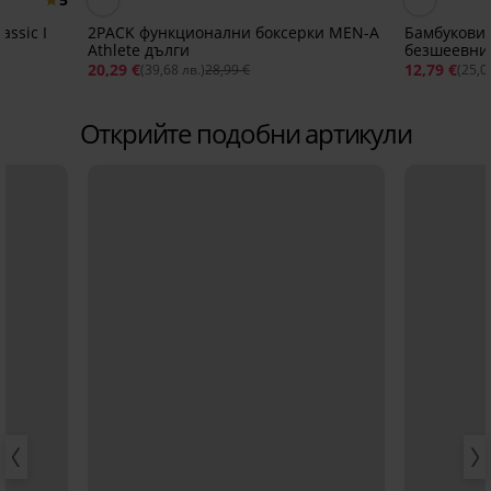
assic I
2PACK функционални боксерки MEN-A
Бамбукови слипове 
Athlete дълги
безшеевни
20,29 €
12,79 €
(39,68 лв.)
28,99 €
(25,0
Открийте подобни артикули