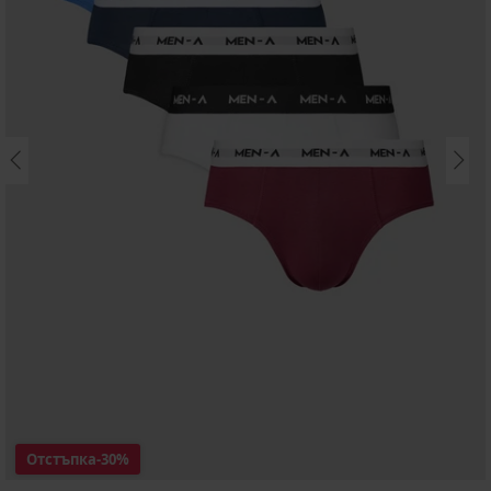
Отстъпка
-30%