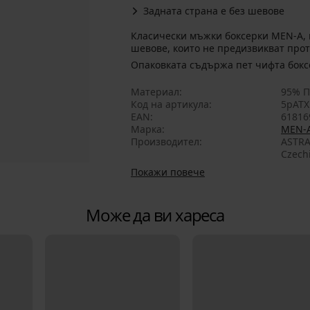
Задната страна е без шевове
Класически мъжки боксерки MEN-A, 
шевове, които не предизвикват прот
Опаковкат
Материал
95% П
Код на артикула
5pATX
EAN
61816
Марка
MEN-
Производител
ASTRA
Czech
Покажи повече
Може да ви хареса