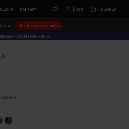
ръщане
Контакт
Вход
Kошница
ройки
Лятна разпродажба
BRA20 = СУТИЕНИ −20 %
-A
 размери