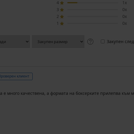
4
1x
3
0x
2
0x
1
0x
Закупен след
Проверен клиент
а е много качествена, а формата на боксерките прилепва към 