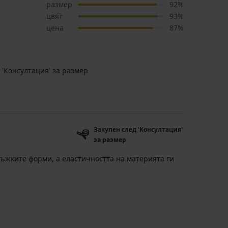
размер
92%
цвят
93%
цена
87%
 'Консултация' за размер
Закупен след 'Консултация'
за размер
мъжките форми, а еластичността на материята ги