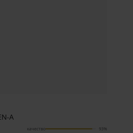
EN-A
качество
93%