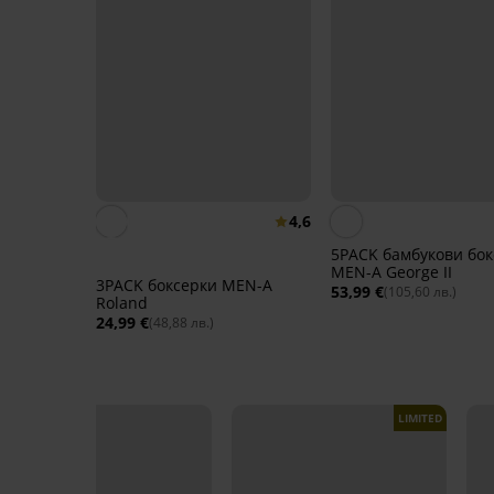
4,6
5PACK бамбукови бок
MEN-A George II
3PACK боксерки MEN-A
53,99 €
(105,60 лв.)
Roland
24,99 €
(48,88 лв.)
LIMITED