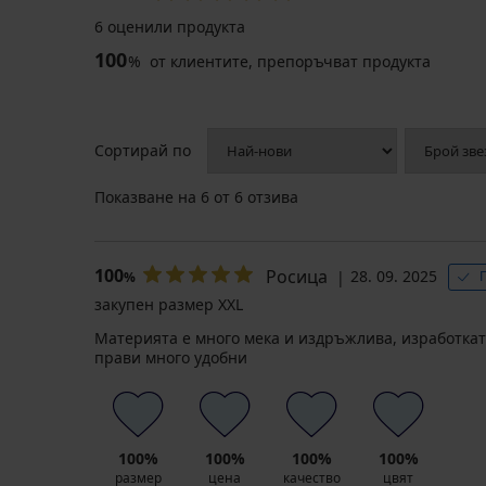
6 оценили продукта
100
%
от клиентите, препоръчват продукта
Сортирай по
Показване на
6
от 6 отзива
100
Росица
28. 09. 2025
%
закупен размер XXL
Материята е много мека и издръжлива, изработкат
прави много удобни
100%
100%
100%
100%
размер
цена
качество
цвят