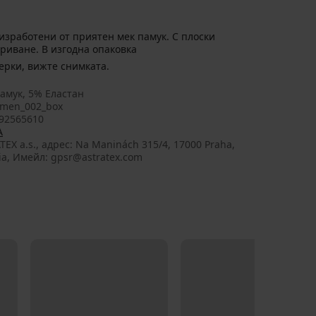
изработени от приятен мек памук. С плоски
риване. В изгодна опаковка
а съдържа пет чифта боксерки, вижте снимката.
амук, 5% Еластан
men_002_box
92565610
A
TEX a.s., aдрес: Na Maninách 315/4, 17000 Praha,
ia, Имейл: gpsr@astratex.com