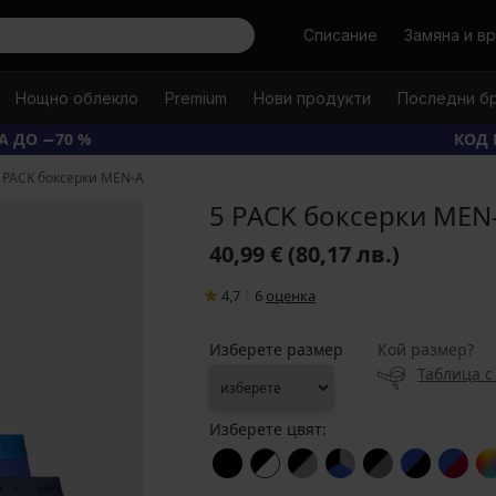
Търси
Списание
Замяна и в
Нощно облекло
Premium
Нови продукти
Последни б
А ДО −70 %
КОД 
 PACK боксерки MEN-A
5 PACK боксерки MEN
40,99 €
(80,17 лв.)
4,7
|
6
oценка
Изберете размер
Кой размер?
Таблица с
Изберете цвят: