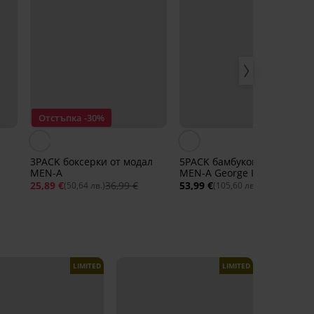
Отстъпка -30%
3PACK боксерки от модал
5PACK бамбукови боксерки
MEN-A
MEN-A George I
25,89 €
36,99 €
53,99 €
(50,64 лв.)
(105,60 лв.)
LIMITED
LIMITED