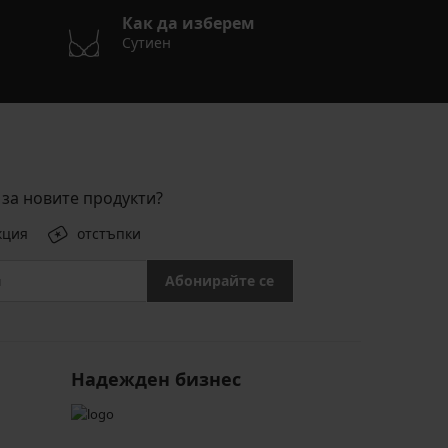
Как да изберем
Сутиен
за новите продукти?
кция
отстъпки
Абонирайте се
Надежден бизнес