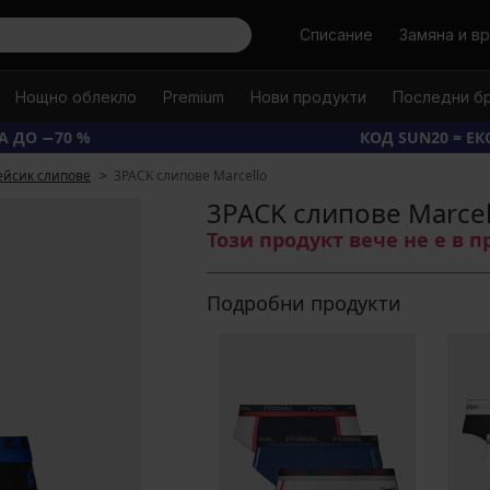
Търси
Списание
Замяна и в
Нощно облекло
Premium
Нови продукти
Последни б
А ДО −70 %
КОД SUN20 = Е
ейсик слипове
3PACK слипове Marcello
3PACK слипове Marcel
Този продукт вече не е в 
Подробни продукти