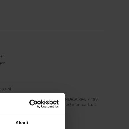
е"
дки
333_sli
 Artú S.R.L., aдрес: S.P. 1 TRANI-ANDRIA KM. 7,180,
Andria BT, Italy, Имейл: intimoartu@intimoartu.it
About