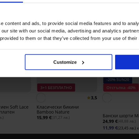
e content and ads, to provide social media features and to analy
 our site with our social media, advertising and analytics partn
 provided to them or that they’ve collected from your use of their
Customize
-20% SUN20
3+1 БЕЗПЛАТНО
Отстъпка -40%
3,5
иен Soft Lace
Класически бикини
платен
Bamboo Nature
Бански шорти M
15,99 €
в.)
(31,27 лв.)
24,99 €
(48,88 лв.)
11,99 €
(23,45 лв.)
к