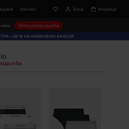
ръщане
Контакт
Вход
Kошница
ройки
Лятна разпродажба
КСТРА −20 % НА НАМАЛЕНИ БАНСКИ
lo
продажба