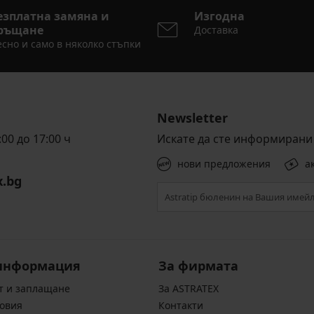
езплатна замяна и
Изгодна
ръщане
Доставка
сно и само в няколко стъпки
Newsletter
00 до 17:00 ч
Искате да сте информирани 
нови предложения
а
x.bg
информация
За фирмата
т и заплащане
За ASTRATEX
овия
Контакти