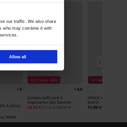
LIMITED
se our traffic. We also share
ers who may combine it with
 services.
Allow all
Отстъпка -50%
3+1 БЕЗПЛАТНО
5
4,5
Сутиен Soft Lace II
3PACK класически 
подплатен без банели
Katrin
EN-A Johny
18,50 €
36,99 €
17,99 €
(36,18 лв.)
(35,19 лв.)
од:
SUN20