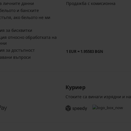
а личните данни
Продажба с комисионна
бельото и банските
стъпя, ако бельото не ми
ия за бисквитки
ия относно обработката на
нни
ия за достъпност
1 EUR = 1.95583 BGN
давани въпроси
Куриер
Стоките са винаги изрядни и н