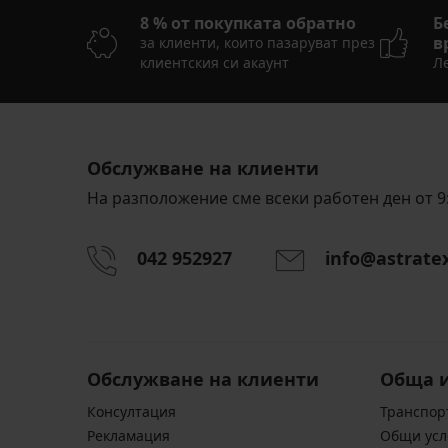
8 % от покупката обратно
Б
в
за клиенти, които пазаруват през
клиентския си акаунт
Ле
Обслужване на клиенти
На разположение сме всеки работен ден от 9:
042 952927
info@astrate
Обслужване на клиенти
Обща 
Консултация
Транспор
Pекламация
Общи усл