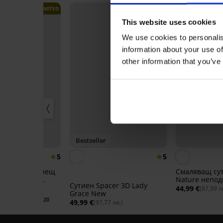
LIMITED
This website uses cookies
We use cookies to personalis
information about your use of
other information that you’ve
20
 -50%
Bestseller
5
5
на бързосъхнещ
Смаляващ сут
стюм Spacer
Nature непод
Сутиен Spacer 3D Lady
44,99 €
,89 лв.)
(87,99 л
Grace New
74 лв.)
код:
SUN20
49,99 €
(97,77 лв.)