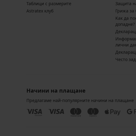
Таблици с размерите
Защита н
Astratex клуб
Грижа за 
Kак да по
допадне?
Декларац
Информац
лични да
Декларац
Често за
Начини на плащане
Предлагаме най-популярните начини на плащане