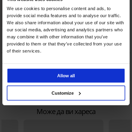
We use cookies to personalise content and ads, to
provide social media features and to analyse our traffic.
We also share information about your use of our site with
our social media, advertising and analytics partners who
Безшевни слипове
Бамбукови слипове
SilverPro Classic II
Grey безшевни
may combine it with other information that you’ve
14,99 €
(29,32 лв.)
15,99 €
(31,27 лв.)
provided to them or that they’ve collected from your use
of their services.
ОПИСАНИЕ
ТРАНСПОРТ И ПЛАЩАНЕ
СМЯНА
Allow all
ПОДДРЪЖКА И ПРАНЕ
Customize
ЗА МАРКАТА
Може да ви хареса