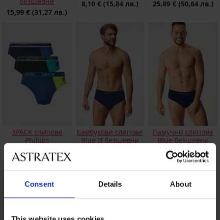
безшевни
8,10 €
(15,84 лв.)
25,89 €
(50,64 лв.)
15,99 €
(31,27 лв.)
3PACK слипове
Бамбукови слипове
Памучни слипове
Phillips
Blue II безшевни
Blue безшевни
12,59 €
(24,62 лв.)
15,99 €
(31,27 лв.)
15,99 €
(31,27 лв.)
Consent
Details
About
This website uses cookies