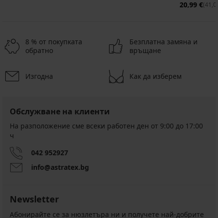
20,99 €
(41,0
8 % от покупката
Безплатна замяна и
обратно
връщане
Изгодна
Как да изберем
-20%
2+1 БЕЗПЛАТНО
Разпродажба
-50%
Обслужване на клиенти
Телесна
Мъжка
На разположение сме всеки работен ден от 9:00 до 17:00
тениска
фланела
ч
за
шпиц
под
деколте
ризата
черна
042 952927
Намаление
Намаление
35,99
8,00 €
info@astratex.bg
€
(15,65
3PACK
бамбукови
(70,39
лв.)
чорапи
лв.)
Първоначална цена
15,99
Newsletter
MEN-
Първоначална цена
44,99
€
A
€
(31,27
Абонирайте се за нюзлетъра ни и получете най-добрите
по-