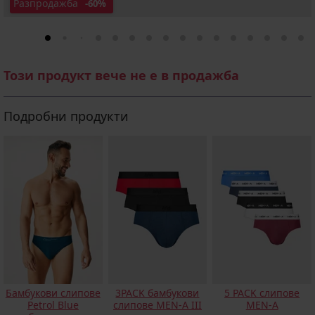
Разпродажба
-60%
Този продукт вече не е в продажба
Подробни продукти
Бамбукови слипове
3PACK бамбукови
5 PACK слипове
Petrol Blue
слипове MEN-A III
MEN-A