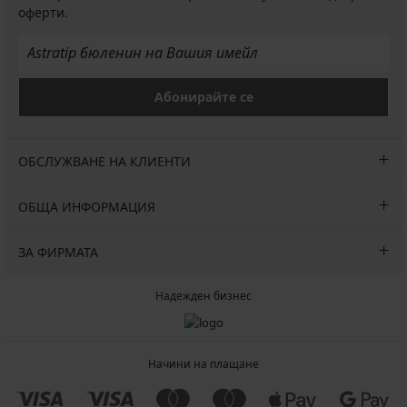
(87,99
лв.)
дълги
оферти.
лв.)
10,99
€
(21,49
лв.)
Абонирайте се
промоция
2+1
БЕЗПЛАТНО
ОБСЛУЖВАНЕ НА КЛИЕНТИ
ОБЩА ИНФОРМАЦИЯ
ЗА ФИРМАТА
Надежден бизнес
Начини на плащане