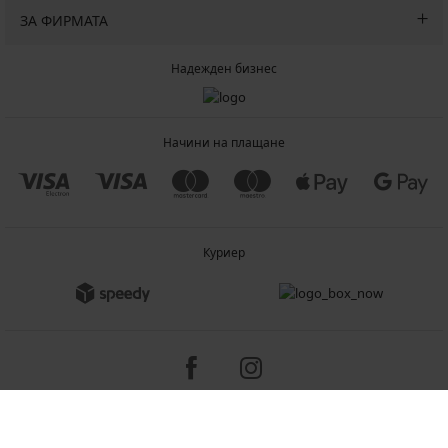
ЗА ФИРМАТА
Надежден бизнес
Начини на плащане
Куриер
Copyright 2005-2026 © ASTRATEX a.s.
Programia - B2C, B2B, advanced e-commerce solutions