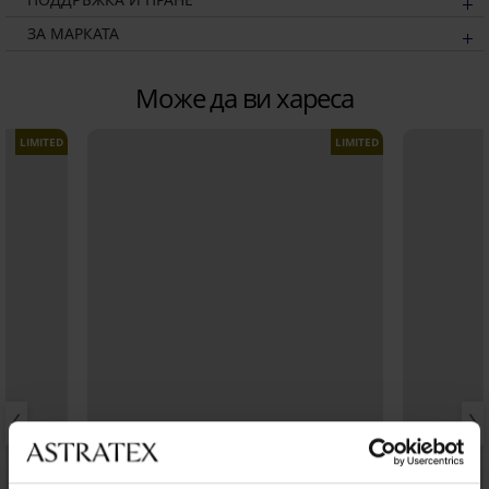
ЗА МАРКАТА
Може да ви хареса
LIMITED
LIMITED