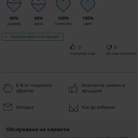
80%
60%
100%
100%
размер
цена
качество
цвят
Препоръчвам този продукт
0
0
Съгласен съм
Не съм съгласен
8 % от покупката
Безплатна замяна и
обратно
връщане
Изгодна
Как да изберем
Обслужване на клиенти