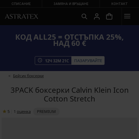
СПИСАНИЕ
ЗАМЯНА И ВРЪЩАНЕ
КОНТАКТ
КОД ALL25 = ОТСТЪПКА 25%,
НАД 60 €
ПАЗАРУВАЙТЕ
12
Ч
32
М
20
С
Бейсик боксерки
3PACK боксерки Calvin Klein Icon
Cotton Stretch
5
|
1
oценка
PREMIUM