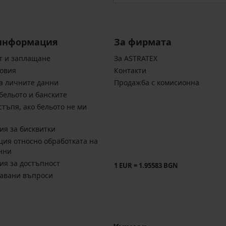
информация
За фирмата
т и заплащане
За ASTRATEX
овия
Контакти
а личните данни
Продажба с комисионна
бельото и банските
стъпя, ако бельото не ми
ия за бисквитки
ия относно обработката на
нни
ия за достъпност
1 EUR = 1.95583 BGN
давани въпроси