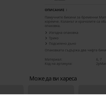
ОПИСАНИЕ
Памучните бикини за бременни Mam
коремче. Коланът и крачолите са об
опаковка.
Изгодна опаковка
Трико
Подсилено дъно
Опаковката съдържа два чифта бики
Материал
6, 7
Код на артикула
2pMam
Може да ви хареса