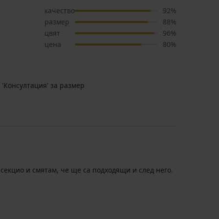
качество
92%
размер
88%
цвят
96%
цена
80%
 'Консултация' за размер
 секцио и смятам, че ще са подходящи и след него.