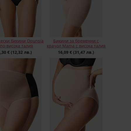
ески бикини Opunsia
Бикини за бременни с
 по-висока талия
крачол Mama с висока талия
6,30 €
(12,32 лв.)
16,09 €
(31,47 лв.)