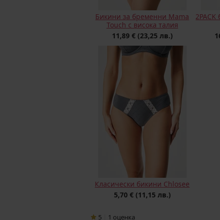
Бикини за бременни Mama
2PACK 
Touch с висока талия
11,89 €
(23,25 лв.)
1
Класически бикини Chlosee
5,70 €
(11,15 лв.)
5
|
1
oценка