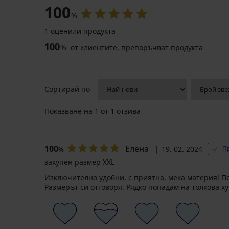
100
%
1 оценили продукта
-20 % BRA20
100
%
от клиентите, препоръчват продукта
4,6
4
Нощница
Сортирай по
за
бременни
Сутиен
Показване на
1
от 1 отзива
и
за
кърмачки
кърмачки
Sharon
May
57,99
подплатен,
100
Елена
19. 02. 2024
П
%
€
без
банели
(113,42
закупен размер XXL
лв.)
32,99
Изключително удобни, с приятна, мека материя! Пок
€
Размерът си отговоря. Рядко попадам на толкова х
(64,52
лв.)
26,39
€