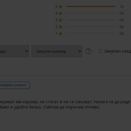
5
1x
4
0x
3
0x
2
0x
1
0x
Закупен след
роверен клиент
риват ми корема, не стягат и не се смъкват. Налага се да родя
убаво и удобно бельо. Смятам да поръчам отново.