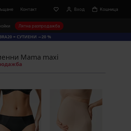
ръщане
Контакт
Вход
Kошница
ройки
Лятна разпродажба
BRA20 = СУТИЕНИ −20 %
менни Mama maxi
продажба