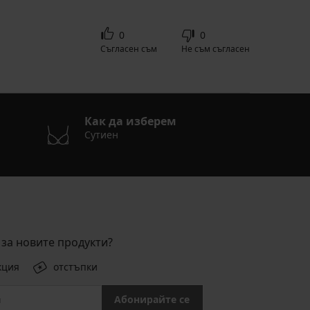
0
0
Съгласен съм
Не съм съгласен
Как да изберем
Сутиен
за новите продукти?
кция
отстъпки
Абонирайте се