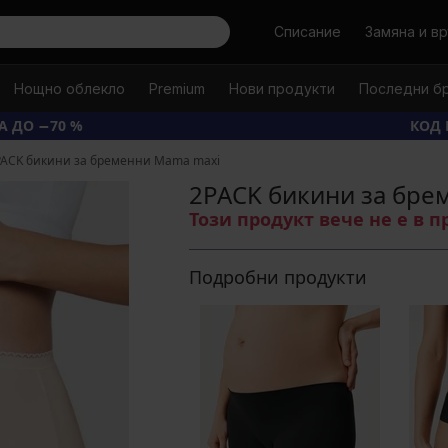
Търси
Списание
Замяна и в
Нощно облекло
Premium
Нови продукти
Последни б
А ДО −70 %
КОД 
PACK бикини за бременни Mama maxi
2PACK бикини за бре
Този продукт вече не е в 
Подробни продукти