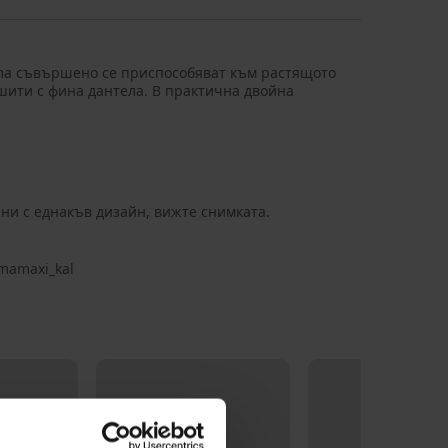
a съвършено се приспособяват към растящото
шити с фина дантела. В практична двойна
ни с еднакъв дизайн, вижте снимката.
amaxi_kal