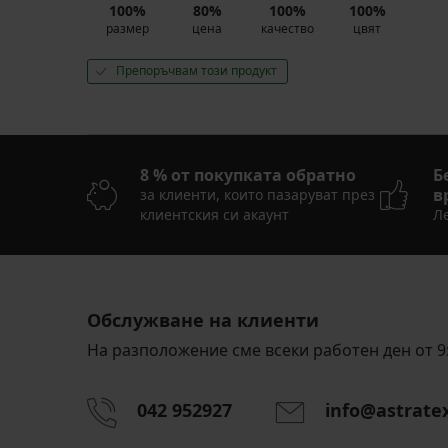
(51,61
100%
80%
100%
100%
лв.)
размер
цена
качество
цвят
код
BRA20
Препоръчвам този продукт
8 % от покупката обратно
Б
в
за клиенти, които пазаруват през
клиентския си акаунт
Ле
Обслужване на клиенти
На разположение сме всеки работен ден от 9:
042 952927
info@astrate