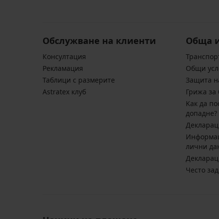
Обслужване на клиенти
Обща 
Консултация
Транспор
Pекламация
Общи усл
Таблици с размерите
Защита н
Astratex клуб
Грижа за 
Kак да по
допадне?
Декларац
Информац
лични да
Декларац
Често за