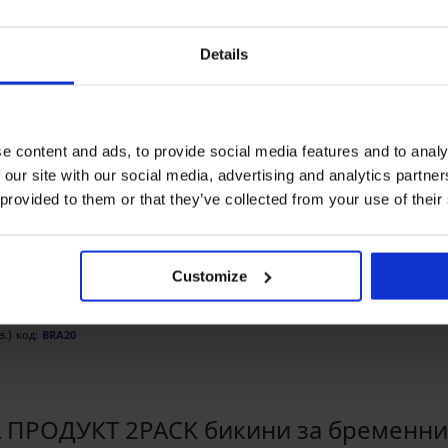
Details
e content and ads, to provide social media features and to analy
 our site with our social media, advertising and analytics partn
Bestseller
Bestseller
 provided to them or that they’ve collected from your use of their
4,9
5
Сутиен Spacer De
Flower
Customize
n Basic
Сутиен Spacer 3D Lady
40,99 €
(80,17 лв.)
Grace New
49,99 €
в.)
(97,77 лв.)
в.)
код:
BRA20
 ПРОДУКТ 2PACK бикини за бременни