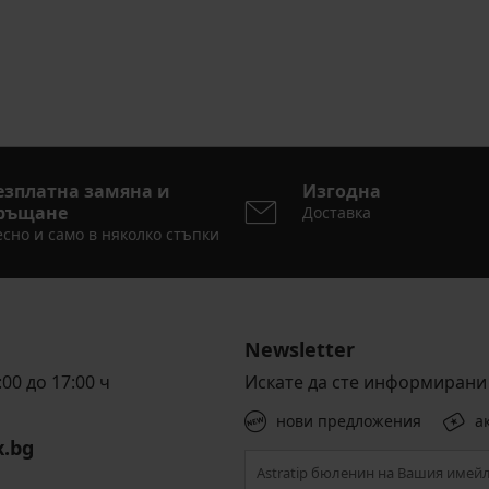
езплатна замяна и
Изгодна
ръщане
Доставка
сно и само в няколко стъпки
Newsletter
00 до 17:00 ч
Искате да сте информирани 
нови предложения
а
x.bg